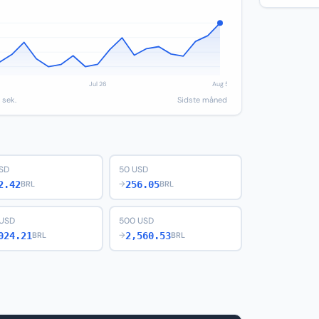
 sek.
Sidste måned
SD
50 USD
2.42
256.05
BRL
→
BRL
 USD
500 USD
024.21
2,560.53
BRL
→
BRL