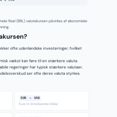
anske Real (BRL) valutakursen påvirkes af økonomiske
mning.
takursen?
ækker ofte udenlandske investeringer, hvilket
sk vækst kan føre til en stærkere valuta.
ile regeringer har typisk stærkere valutaer.
elsoverskud ser ofte deres valuta styrkes.
EUR
→
USD
Euro til Amerikanske Dollar