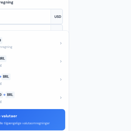
regning
D
—
regning
BRL
ng
→
BRL
ng
D
→
BRL
ng
e valutaer
lle tilgængelige valutaomregninger