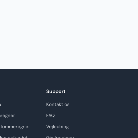
Support
e
Kontakt os
regner
FAQ
 lommeregner
Vejledning
den opfundet
Giv feedback