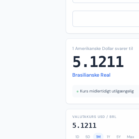
1 Amerikanske Dollar svarer til
5.1211
Brasilianske Real
Kurs midlertidigt utilgængelig
VALUTAKURS USD / BRL
5.1211
1D
5D
1M
1Y
5Y
Max