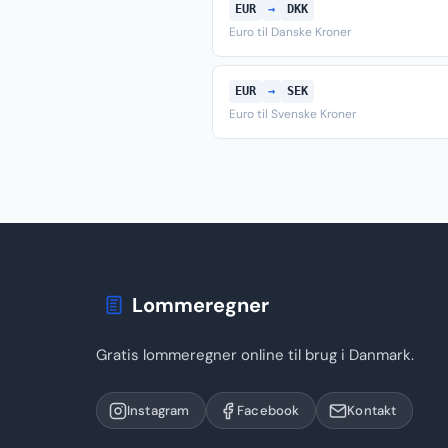
EUR
→
DKK
Euro til Danske Kroner
EUR
→
SEK
Euro til Svenske Kroner
Lommeregner
Gratis lommeregner online til brug i Danmark.
Instagram
Facebook
Kontakt