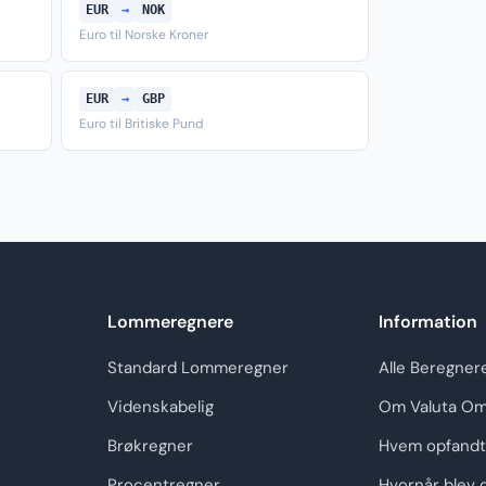
EUR
→
NOK
Euro til Norske Kroner
EUR
→
GBP
Euro til Britiske Pund
Lommeregnere
Information
Standard Lommeregner
Alle Beregner
Videnskabelig
Om Valuta Om
Brøkregner
Hvem opfandt
Procentregner
Hvornår blev 