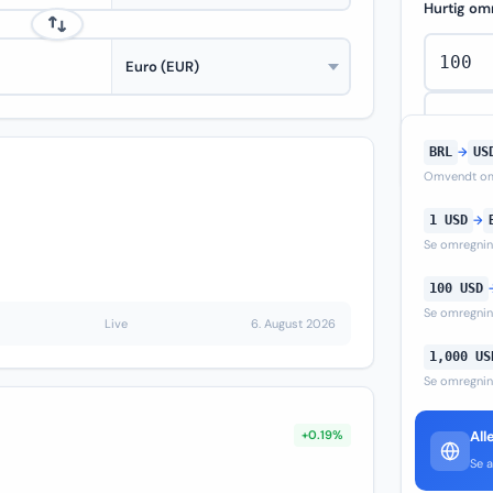
Hurtig om
BRL
→
US
Omvendt om
1 USD
→
Se omregni
100 USD
Se omregni
Live
6. August 2026
1,000 US
Se omregni
+0.19%
All
Se a