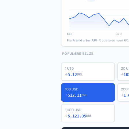
Fra
Frankfurter API
· Opdateres hvert 60.
POPULÆRE BELØB
1 USD
20 U
5.12
10
→
BRL
→
100 USD
200
512.11
1,
→
BRL
→
1,000 USD
5,121.05
→
BRL