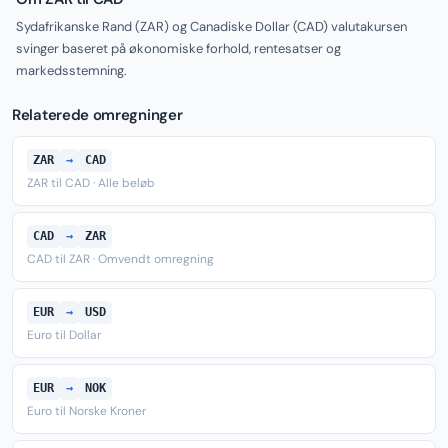
Sydafrikanske Rand (ZAR) og Canadiske Dollar (CAD) valutakursen
svinger baseret på økonomiske forhold, rentesatser og
markedsstemning.
Relaterede omregninger
ZAR
→
CAD
ZAR til CAD · Alle beløb
CAD
→
ZAR
CAD til ZAR · Omvendt omregning
EUR
→
USD
Euro til Dollar
EUR
→
NOK
Euro til Norske Kroner