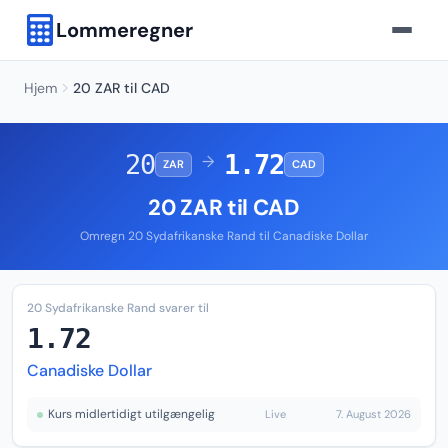
Lommeregner
Hjem
20 ZAR til CAD
20
1.72
→
ZAR
CAD
20 ZAR til CAD
Omregn 20 Sydafrikanske Rand til Canadiske Dollar
20 Sydafrikanske Rand svarer til
1.72
Canadiske Dollar
Kurs midlertidigt utilgængelig
Live
7. August 2026