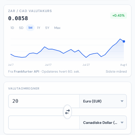
ZAR / CAD VALUTAKURS
+0.43%
0.0858
1D
5D
1M
1Y
5Y
Max
Fra
Frankfurter API
· Opdateres hvert 60. sek.
Sidste måned
VALUTAOMREGNER