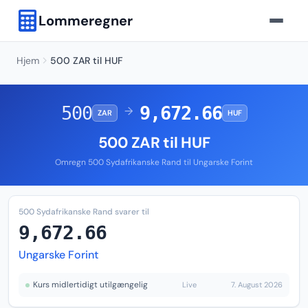
Lommeregner
Hjem
500 ZAR til HUF
500
9,672.66
→
ZAR
HUF
500 ZAR til HUF
Omregn 500 Sydafrikanske Rand til Ungarske Forint
500 Sydafrikanske Rand svarer til
9,672.66
Ungarske Forint
Kurs midlertidigt utilgængelig
Live
7. August 2026