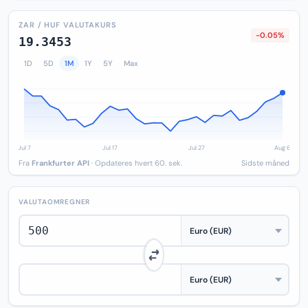
ZAR / HUF VALUTAKURS
-0.05%
19.3453
1D
5D
1M
1Y
5Y
Max
Fra
Frankfurter API
· Opdateres hvert 60. sek.
Sidste måned
VALUTAOMREGNER