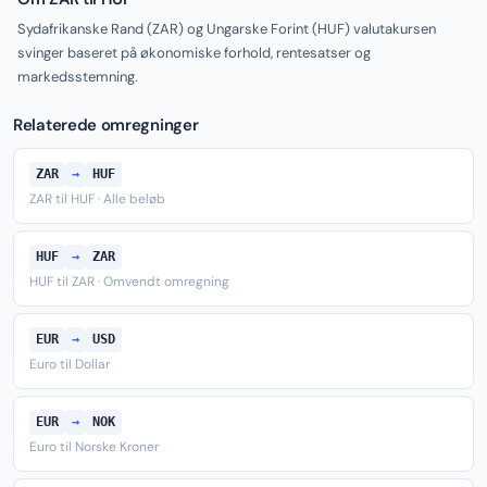
Sydafrikanske Rand (ZAR) og Ungarske Forint (HUF) valutakursen
svinger baseret på økonomiske forhold, rentesatser og
markedsstemning.
Relaterede omregninger
ZAR
→
HUF
ZAR til HUF · Alle beløb
HUF
→
ZAR
HUF til ZAR · Omvendt omregning
EUR
→
USD
Euro til Dollar
EUR
→
NOK
Euro til Norske Kroner