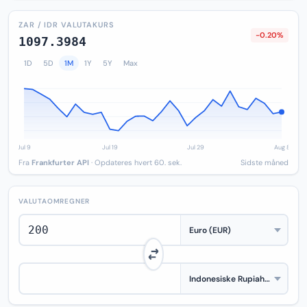
ZAR / IDR VALUTAKURS
-0.20%
1097.3984
1D
5D
1M
1Y
5Y
Max
Fra
Frankfurter API
· Opdateres hvert 60. sek.
Sidste måned
VALUTAOMREGNER