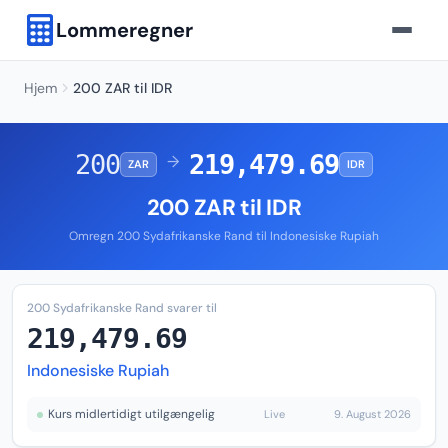
Lommeregner
Hjem
200 ZAR til IDR
200
219,479.69
→
ZAR
IDR
200 ZAR til IDR
Omregn 200 Sydafrikanske Rand til Indonesiske Rupiah
200 Sydafrikanske Rand svarer til
219,479.69
Indonesiske Rupiah
Kurs midlertidigt utilgængelig
Live
9. August 2026