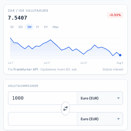
ZAR / ISK VALUTAKURS
-0.53%
7.5407
1D
5D
1M
1Y
5Y
Max
Fra
Frankfurter API
· Opdateres hvert 60. sek.
Sidste måned
VALUTAOMREGNER