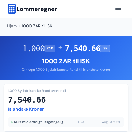
Lommeregner
Hjem
1000 ZAR til ISK
1,000
7,540.66
→
ZAR
ISK
1000 ZAR til ISK
Omregn 1,000 Sydafrikanske Rand til Islandske Kroner
1,000 Sydafrikanske Rand svarer til
7,540.66
Islandske Kroner
Kurs midlertidigt utilgængelig
Live
7. August 2026