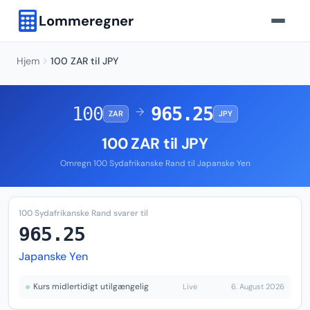
Lommeregner
Hjem
100 ZAR til JPY
100
965.25
→
ZAR
JPY
100 ZAR til JPY
Omregn 100 Sydafrikanske Rand til Japanske Yen
100 Sydafrikanske Rand svarer til
965.25
Japanske Yen
Kurs midlertidigt utilgængelig
Live
6. August 2026