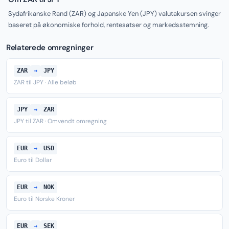
Sydafrikanske Rand (ZAR) og Japanske Yen (JPY) valutakursen svinger
baseret på økonomiske forhold, rentesatser og markedsstemning.
Relaterede omregninger
ZAR
→
JPY
ZAR til JPY · Alle beløb
JPY
→
ZAR
JPY til ZAR · Omvendt omregning
EUR
→
USD
Euro til Dollar
EUR
→
NOK
Euro til Norske Kroner
EUR
→
SEK