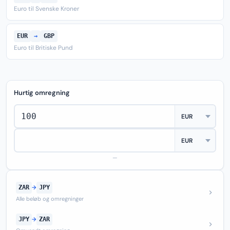
Euro til Svenske Kroner
EUR
→
GBP
Euro til Britiske Pund
Hurtig omregning
—
ZAR
→
JPY
Alle beløb og omregninger
JPY
→
ZAR