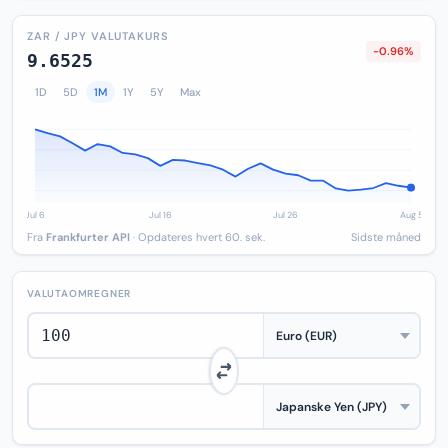
ZAR / JPY VALUTAKURS
-0.96%
9.6525
1D
5D
1M
1Y
5Y
Max
Fra
Frankfurter API
· Opdateres hvert 60. sek.
Sidste måned
VALUTAOMREGNER