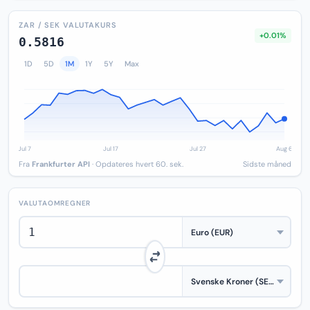
ZAR / SEK VALUTAKURS
+0.01%
0.5816
1D
5D
1M
1Y
5Y
Max
Fra
Frankfurter API
· Opdateres hvert 60. sek.
Sidste måned
VALUTAOMREGNER