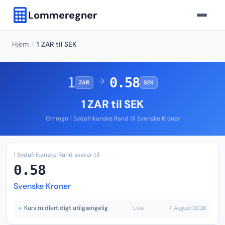
Lommeregner
Hjem
1 ZAR til SEK
1
0.58
→
ZAR
SEK
1 ZAR til SEK
Omregn 1 Sydafrikanske Rand til Svenske Kroner
1 Sydafrikanske Rand svarer til
0.58
Svenske Kroner
Kurs midlertidigt utilgængelig
Live
7. August 2026