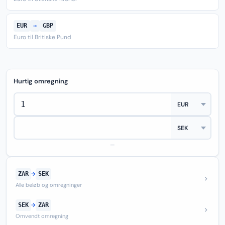
EUR
→
GBP
Euro til Britiske Pund
Hurtig omregning
—
ZAR
→
SEK
Alle beløb og omregninger
SEK
→
ZAR
Omvendt omregning