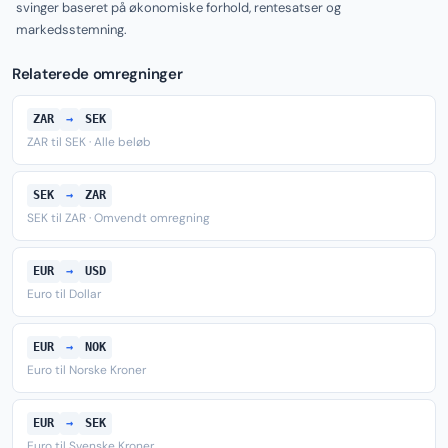
svinger baseret på økonomiske forhold, rentesatser og
markedsstemning.
Relaterede omregninger
ZAR
→
SEK
ZAR til SEK · Alle beløb
SEK
→
ZAR
SEK til ZAR · Omvendt omregning
EUR
→
USD
Euro til Dollar
EUR
→
NOK
Euro til Norske Kroner
EUR
→
SEK
Euro til Svenske Kroner