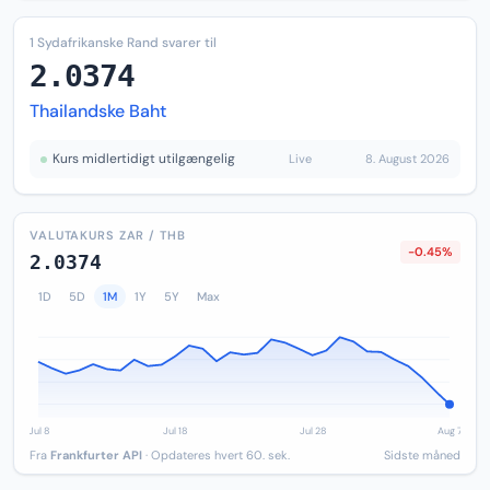
1 Sydafrikanske Rand svarer til
2.0374
Thailandske Baht
Kurs midlertidigt utilgængelig
Live
8. August 2026
VALUTAKURS ZAR / THB
-0.45%
2.0374
1D
5D
1M
1Y
5Y
Max
Fra
Frankfurter API
· Opdateres hvert 60. sek.
Sidste måned