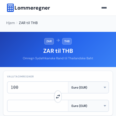
Lommeregner
Hjem
ZAR til THB
→
ZAR
THB
ZAR til THB
Omregn Sydafrikanske Rand til Thailandske Baht
VALUTAOMREGNER