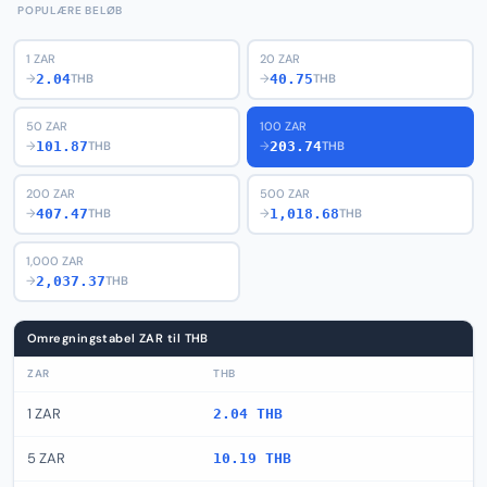
POPULÆRE BELØB
1 ZAR
20 ZAR
2.04
40.75
→
THB
→
THB
50 ZAR
100 ZAR
101.87
203.74
→
THB
→
THB
200 ZAR
500 ZAR
407.47
1,018.68
→
THB
→
THB
1,000 ZAR
2,037.37
→
THB
Omregningstabel ZAR til THB
ZAR
THB
1 ZAR
2.04 THB
5 ZAR
10.19 THB