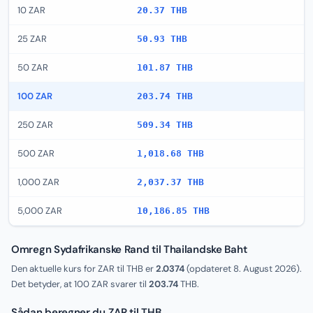
10 ZAR
20.37 THB
25 ZAR
50.93 THB
50 ZAR
101.87 THB
100 ZAR
203.74 THB
250 ZAR
509.34 THB
500 ZAR
1,018.68 THB
1,000 ZAR
2,037.37 THB
5,000 ZAR
10,186.85 THB
Omregn Sydafrikanske Rand til Thailandske Baht
Den aktuelle kurs for ZAR til THB er
2.0374
(opdateret
8. August 2026
).
Det betyder, at 100 ZAR svarer til
203.74
THB.
Sådan beregner du ZAR til THB