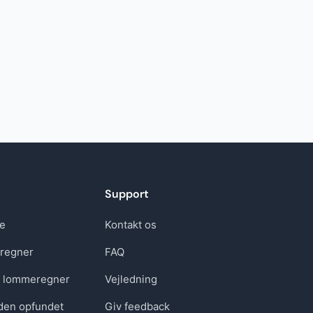
ing
Support
re
Kontakt os
regner
FAQ
t lommeregner
Vejledning
den opfundet
Giv feedback