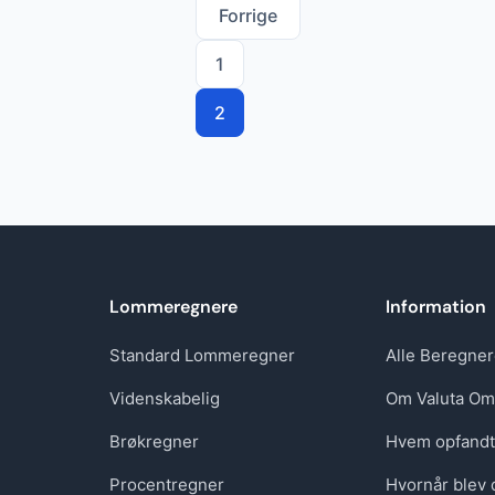
Forrige
1
Indlægsinddel
2
Lommeregnere
Information
Standard Lommeregner
Alle Beregne
Videnskabelig
Om Valuta Om
Brøkregner
Hvem opfand
Procentregner
Hvornår blev 