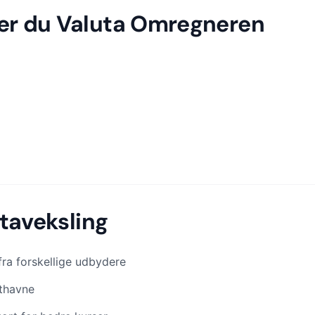
er du Valuta Omregneren
utaveksling
ra forskellige udbydere
fthavne