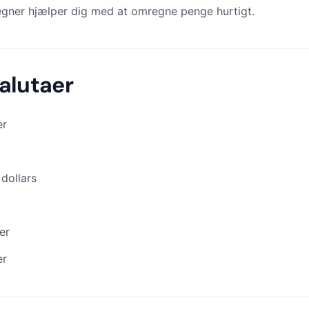
regner hjælper dig med at omregne penge hurtigt.
alutaer
er
dollars
er
er