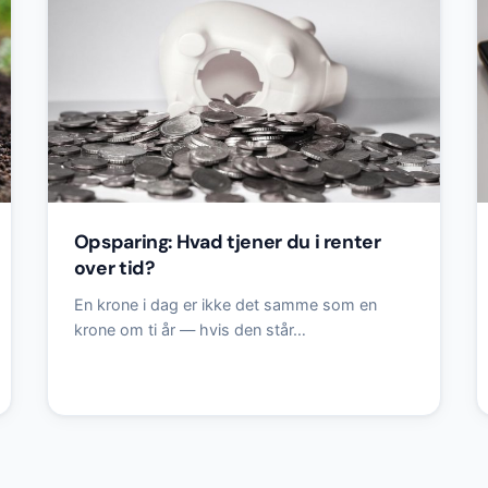
Opsparing: Hvad tjener du i renter
over tid?
En krone i dag er ikke det samme som en
krone om ti år — hvis den står…