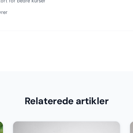
kort for bedre kurser
yrer
Relaterede artikler