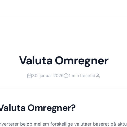
Valuta Omregner
30. januar 2026
1 min læsetid
 Valuta Omregner?
verterer beløb mellem forskellige valutaer baseret på aktue