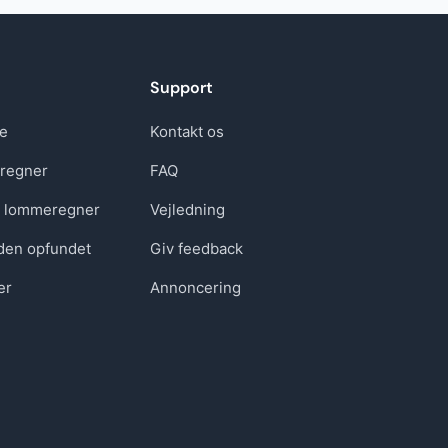
Support
re
Kontakt os
regner
FAQ
t lommeregner
Vejledning
den opfundet
Giv feedback
er
Annoncering