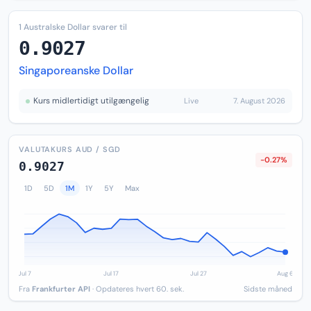
1 Australske Dollar svarer til
0.9027
Singaporeanske Dollar
Kurs midlertidigt utilgængelig
Live
7. August 2026
VALUTAKURS AUD / SGD
-0.27%
0.9027
1D
5D
1M
1Y
5Y
Max
Fra
Frankfurter API
· Opdateres hvert 60. sek.
Sidste måned