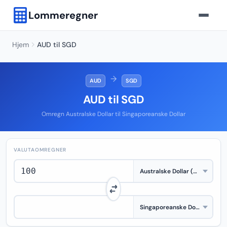
Lommeregner
Hjem
AUD til SGD
→
AUD
SGD
AUD til SGD
Omregn Australske Dollar til Singaporeanske Dollar
VALUTAOMREGNER