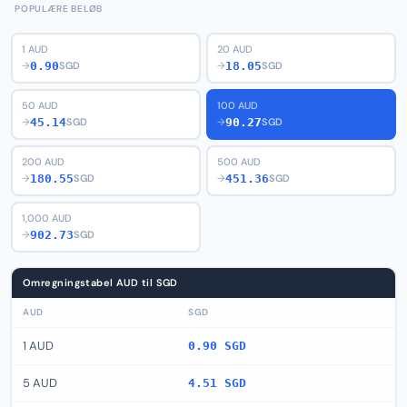
POPULÆRE BELØB
1 AUD
20 AUD
0.90
18.05
→
SGD
→
SGD
50 AUD
100 AUD
45.14
90.27
→
SGD
→
SGD
200 AUD
500 AUD
180.55
451.36
→
SGD
→
SGD
1,000 AUD
902.73
→
SGD
Omregningstabel AUD til SGD
AUD
SGD
1 AUD
0.90 SGD
5 AUD
4.51 SGD