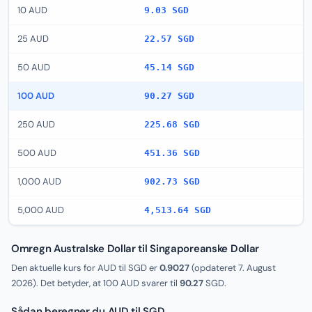
10 AUD
9.03 SGD
25 AUD
22.57 SGD
50 AUD
45.14 SGD
100 AUD
90.27 SGD
250 AUD
225.68 SGD
500 AUD
451.36 SGD
1,000 AUD
902.73 SGD
5,000 AUD
4,513.64 SGD
Omregn Australske Dollar til Singaporeanske Dollar
Den aktuelle kurs for AUD til SGD er
0.9027
(opdateret
7. August
2026
). Det betyder, at 100 AUD svarer til
90.27
SGD.
Sådan beregner du AUD til SGD