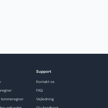
Support
e
Kontakt os
regner
FAQ
 lommeregner
Vejledning
den opfundet
Giv feedback