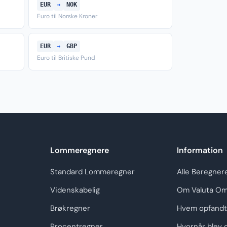
EUR
→
NOK
Euro til Norske Kroner
EUR
→
GBP
Euro til Britiske Pund
Lommeregnere
Information
Standard Lommeregner
Alle Beregner
Videnskabelig
Om Valuta Om
Brøkregner
Hvem opfandt
Procentregner
Hvornår blev 