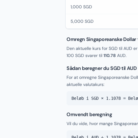
1,000 SGD
5,000 SGD
Omregn Singaporeanske Dollar ti
Den aktuelle kurs for SGD til AUD e
100 SGD svarer til
110.78
AUD.
Sådan beregner du SGD til AUD
For at omregne Singaporeanske Doll
aktuelle valutakurs:
Beløb i SGD × 1.1078 = Belø
Omvendt beregning
Vil du vide, hvor mange Singaporeans
Beløb i AUD ÷ 1.1078 = Belø