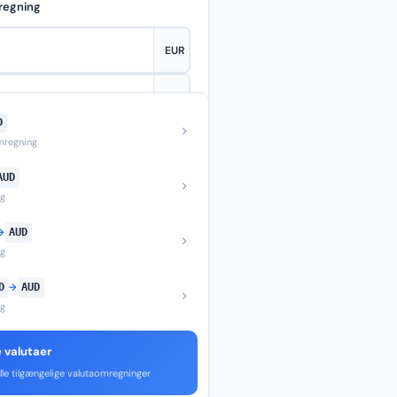
regning
D
—
regning
AUD
ng
→
AUD
ng
D
→
AUD
ng
e valutaer
lle tilgængelige valutaomregninger