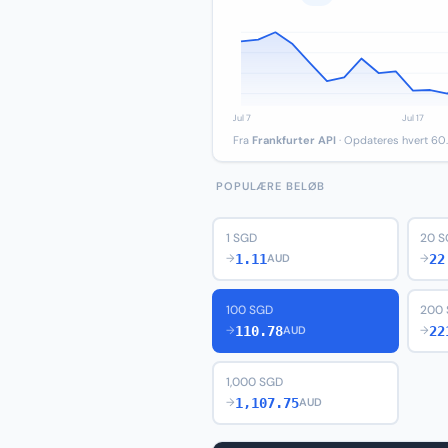
Fra
Frankfurter API
· Opdateres hvert 60.
POPULÆRE BELØB
1 SGD
20 
1.11
22
→
AUD
→
100 SGD
200
110.78
22
→
AUD
→
1,000 SGD
1,107.75
→
AUD