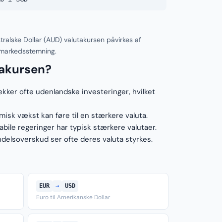
ralske Dollar (AUD) valutakursen påvirkes af
 markedsstemning.
takursen?
ækker ofte udenlandske investeringer, hvilket
sk vækst kan føre til en stærkere valuta.
ile regeringer har typisk stærkere valutaer.
elsoverskud ser ofte deres valuta styrkes.
EUR
→
USD
Euro til Amerikanske Dollar