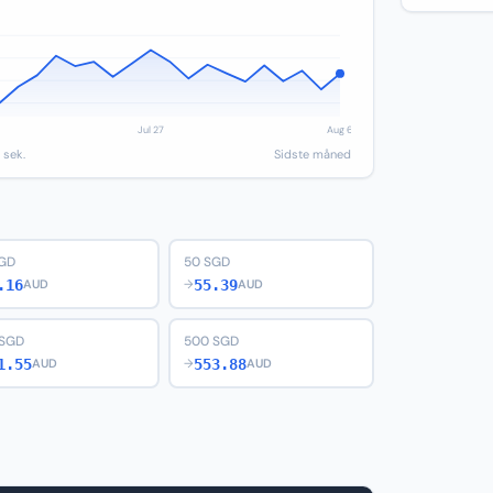
 sek.
Sidste måned
SGD
50 SGD
.16
55.39
AUD
→
AUD
 SGD
500 SGD
1.55
553.88
AUD
→
AUD