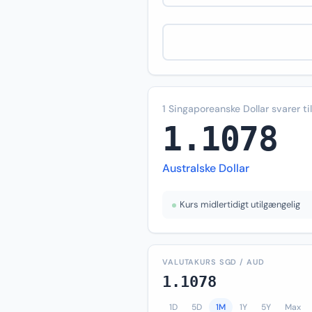
1 Singaporeanske Dollar svarer til
1.1078
Australske Dollar
Kurs midlertidigt utilgængelig
VALUTAKURS SGD / AUD
1.1078
1D
5D
1M
1Y
5Y
Max