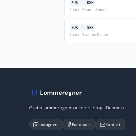
EUR
→
DKK
Euro til Danske Kroner
EUR
→
SEK
Euro til Svenske Kroner
Lommeregner
Gratis lommeregner online til brug i Danmark.
Instagram
Facebook
Kontakt