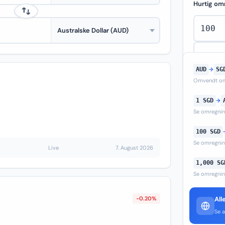
Hurtig om
AUD
→
SG
Omvendt om
1 SGD
→
Se omregni
100 SGD
Se omregni
Live
7. August 2026
1,000 SG
Se omregni
-0.20%
All
Se a