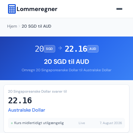
Lommeregner
Hjem
20 SGD til AUD
20
22.16
→
SGD
AUD
20 SGD til AUD
Omregn 20 Singaporeanske Dollar til Australske Dollar
20 Singaporeanske Dollar svarer til
22.16
Australske Dollar
Kurs midlertidigt utilgængelig
Live
7. August 2026