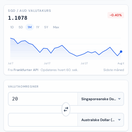
SGD / AUD VALUTAKURS
-0.40%
1.1078
1D
5D
1M
1Y
5Y
Max
Fra
Frankfurter API
· Opdateres hvert 60. sek.
Sidste måned
VALUTAOMREGNER