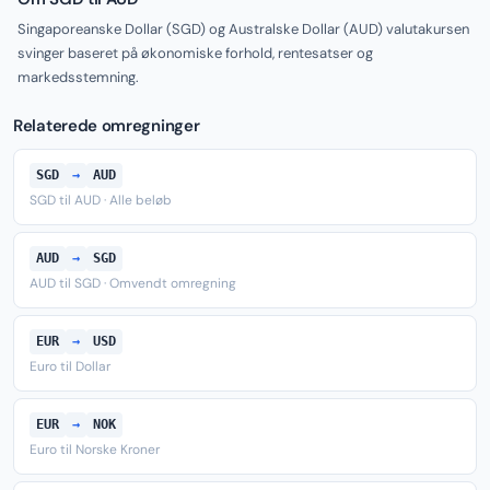
Singaporeanske Dollar (SGD) og Australske Dollar (AUD) valutakursen
svinger baseret på økonomiske forhold, rentesatser og
markedsstemning.
Relaterede omregninger
SGD
→
AUD
SGD til AUD · Alle beløb
AUD
→
SGD
AUD til SGD · Omvendt omregning
EUR
→
USD
Euro til Dollar
EUR
→
NOK
Euro til Norske Kroner