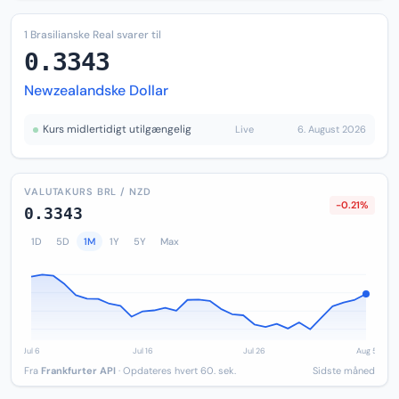
1 Brasilianske Real svarer til
0.3343
Newzealandske Dollar
Kurs midlertidigt utilgængelig
Live
6. August 2026
VALUTAKURS BRL / NZD
-0.21%
0.3343
1D
5D
1M
1Y
5Y
Max
Fra
Frankfurter API
· Opdateres hvert 60. sek.
Sidste måned