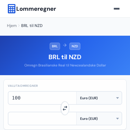
Lommeregner
Hjem
BRL til NZD
→
BRL
NZD
BRL til NZD
Omregn Brasilianske Real til Newzealandske Dollar
VALUTAOMREGNER