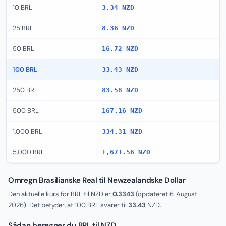
10 BRL
3.34 NZD
25 BRL
8.36 NZD
50 BRL
16.72 NZD
100 BRL
33.43 NZD
250 BRL
83.58 NZD
500 BRL
167.16 NZD
1,000 BRL
334.31 NZD
5,000 BRL
1,671.56 NZD
Omregn Brasilianske Real til Newzealandske Dollar
Den aktuelle kurs for BRL til NZD er
0.3343
(opdateret
6. August
2026
). Det betyder, at 100 BRL svarer til
33.43
NZD.
Sådan beregner du BRL til NZD