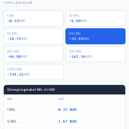
POPULÆRE BELØB
1 BRL
20 BRL
0.33
6.69
→
NZD
→
NZD
50 BRL
100 BRL
16.72
33.43
→
NZD
→
NZD
200 BRL
500 BRL
66.86
167.16
→
NZD
→
NZD
1,000 BRL
334.31
→
NZD
Omregningstabel BRL til NZD
BRL
NZD
1 BRL
0.33 NZD
5 BRL
1.67 NZD