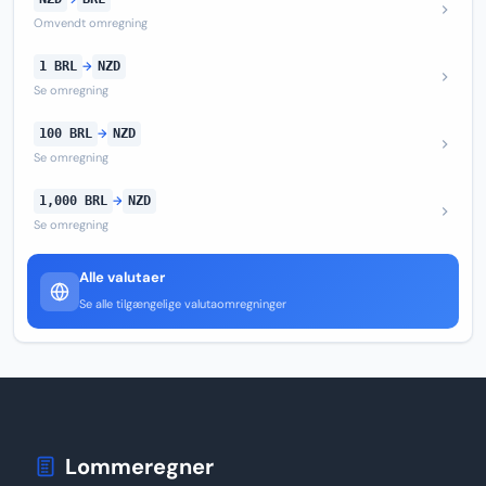
Omvendt omregning
1 BRL
→
NZD
Se omregning
100 BRL
→
NZD
Se omregning
1,000 BRL
→
NZD
Se omregning
Alle valutaer
Se alle tilgængelige valutaomregninger
Lommeregner