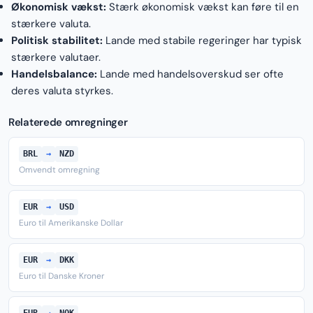
Økonomisk vækst:
Stærk økonomisk vækst kan føre til en
stærkere valuta.
Politisk stabilitet:
Lande med stabile regeringer har typisk
stærkere valutaer.
Handelsbalance:
Lande med handelsoverskud ser ofte
deres valuta styrkes.
Relaterede omregninger
BRL
→
NZD
Omvendt omregning
EUR
→
USD
Euro til Amerikanske Dollar
EUR
→
DKK
Euro til Danske Kroner