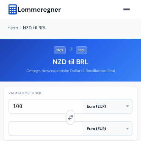
Lommeregner
Hjem
NZD til BRL
→
NZD
BRL
NZD til BRL
Omregn Newzealandske Dollar til Brasilianske Real
VALUTAOMREGNER