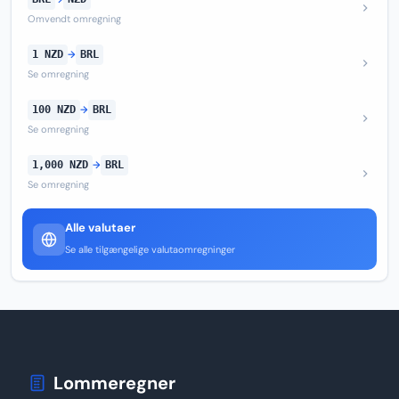
Omvendt omregning
1 NZD
→
BRL
Se omregning
100 NZD
→
BRL
Se omregning
1,000 NZD
→
BRL
Se omregning
Alle valutaer
Se alle tilgængelige valutaomregninger
Lommeregner