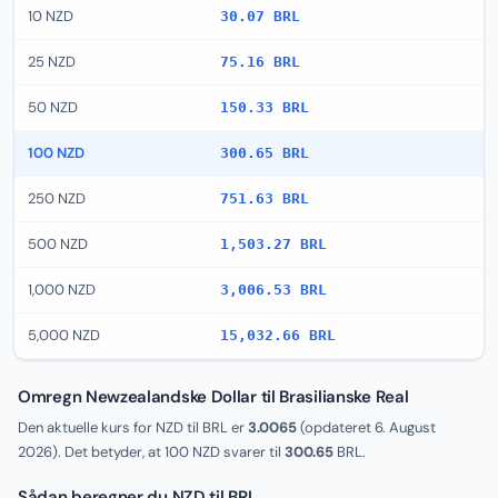
10 NZD
30.07 BRL
25 NZD
75.16 BRL
50 NZD
150.33 BRL
100 NZD
300.65 BRL
250 NZD
751.63 BRL
500 NZD
1,503.27 BRL
1,000 NZD
3,006.53 BRL
5,000 NZD
15,032.66 BRL
Omregn Newzealandske Dollar til Brasilianske Real
Den aktuelle kurs for NZD til BRL er
3.0065
(opdateret
6. August
2026
). Det betyder, at 100 NZD svarer til
300.65
BRL.
Sådan beregner du NZD til BRL