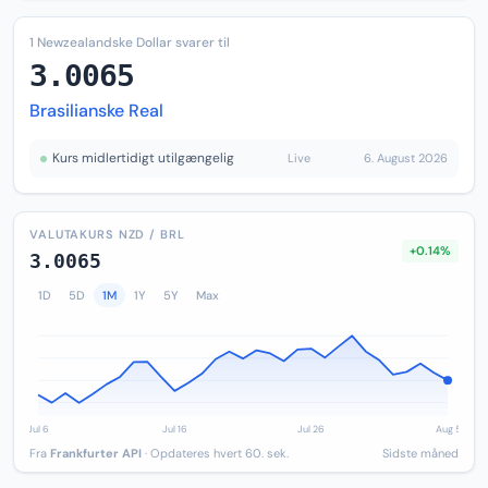
1 Newzealandske Dollar svarer til
3.0065
Brasilianske Real
Kurs midlertidigt utilgængelig
Live
6. August 2026
VALUTAKURS NZD / BRL
+0.14%
3.0065
1D
5D
1M
1Y
5Y
Max
Fra
Frankfurter API
· Opdateres hvert 60. sek.
Sidste måned