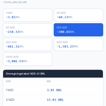
POPULÆRE BELØB
1 NZD
20 NZD
3.01
60.13
→
BRL
→
BRL
50 NZD
100 NZD
150.33
300.65
→
BRL
→
BRL
200 NZD
500 NZD
601.31
1,503.27
→
BRL
→
BRL
1,000 NZD
3,006.53
→
BRL
Omregningstabel NZD til BRL
NZD
BRL
1 NZD
3.01 BRL
5 NZD
15.03 BRL