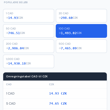
POPULÆRE BELØB
1 CAD
20 CAD
14.93
298.60
→
CZK
→
CZK
50 CAD
100 CAD
746.51
1,493.02
→
CZK
→
CZK
200 CAD
500 CAD
2,986.04
7,465.09
→
CZK
→
CZK
1,000 CAD
14,930.18
→
CZK
Omregningstabel CAD til CZK
CAD
CZK
1 CAD
14.93 CZK
5 CAD
74.65 CZK