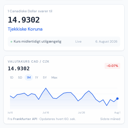
1 Canadiske Dollar svarer til
14.9302
Tjekkiske Koruna
Kurs midlertidigt utilgængelig
Live
6. August 2026
VALUTAKURS CAD / CZK
-0.07%
14.9302
1D
5D
1M
1Y
5Y
Max
Fra
Frankfurter API
· Opdateres hvert 60. sek.
Sidste måned