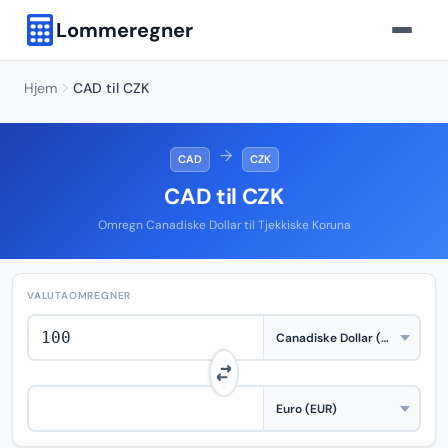
Lommeregner
Hjem
CAD til CZK
→
CAD
CZK
CAD til CZK
Omregn Canadiske Dollar til Tjekkiske Koruna
VALUTAOMREGNER