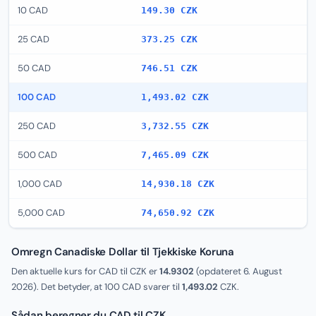
10 CAD
149.30 CZK
25 CAD
373.25 CZK
50 CAD
746.51 CZK
100 CAD
1,493.02 CZK
250 CAD
3,732.55 CZK
500 CAD
7,465.09 CZK
1,000 CAD
14,930.18 CZK
5,000 CAD
74,650.92 CZK
Omregn Canadiske Dollar til Tjekkiske Koruna
Den aktuelle kurs for CAD til CZK er
14.9302
(opdateret
6. August
2026
). Det betyder, at 100 CAD svarer til
1,493.02
CZK.
Sådan beregner du CAD til CZK