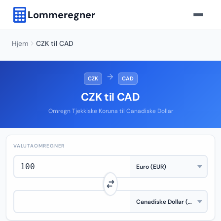
Lommeregner
Hjem
CZK til CAD
→
CZK
CAD
CZK til CAD
Omregn Tjekkiske Koruna til Canadiske Dollar
VALUTAOMREGNER