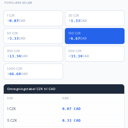
POPULÆRE BELØB
1 CZK
20 CZK
0.07
1.33
→
CAD
→
CAD
50 CZK
100 CZK
3.33
6.67
→
CAD
→
CAD
200 CZK
500 CZK
13.34
33.34
→
CAD
→
CAD
1,000 CZK
66.68
→
CAD
Omregningstabel CZK til CAD
CZK
CAD
1 CZK
0.07 CAD
5 CZK
0.33 CAD