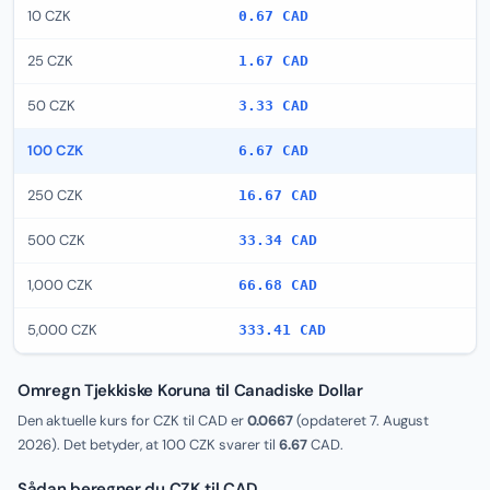
10 CZK
0.67 CAD
25 CZK
1.67 CAD
50 CZK
3.33 CAD
100 CZK
6.67 CAD
250 CZK
16.67 CAD
500 CZK
33.34 CAD
1,000 CZK
66.68 CAD
5,000 CZK
333.41 CAD
Omregn Tjekkiske Koruna til Canadiske Dollar
Den aktuelle kurs for CZK til CAD er
0.0667
(opdateret
7. August
2026
). Det betyder, at 100 CZK svarer til
6.67
CAD.
Sådan beregner du CZK til CAD