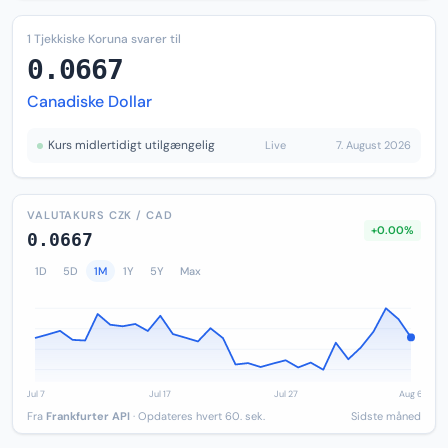
1 Tjekkiske Koruna svarer til
0.0667
Canadiske Dollar
Kurs midlertidigt utilgængelig
Live
7. August 2026
VALUTAKURS CZK / CAD
+0.00%
0.0667
1D
5D
1M
1Y
5Y
Max
Fra
Frankfurter API
· Opdateres hvert 60. sek.
Sidste måned