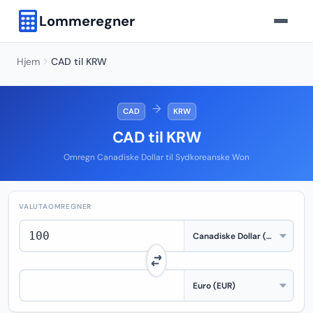
Lommeregner
Hjem
CAD til KRW
→
CAD
KRW
CAD til KRW
Omregn Canadiske Dollar til Sydkoreanske Won
VALUTAOMREGNER