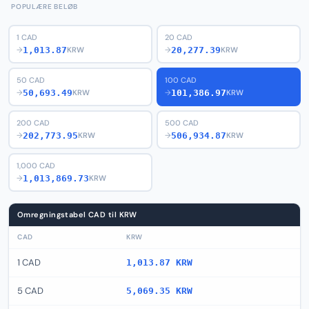
POPULÆRE BELØB
1 CAD
20 CAD
1,013.87
20,277.39
→
KRW
→
KRW
50 CAD
100 CAD
50,693.49
101,386.97
→
KRW
→
KRW
200 CAD
500 CAD
202,773.95
506,934.87
→
KRW
→
KRW
1,000 CAD
1,013,869.73
→
KRW
Omregningstabel CAD til KRW
CAD
KRW
1 CAD
1,013.87 KRW
5 CAD
5,069.35 KRW