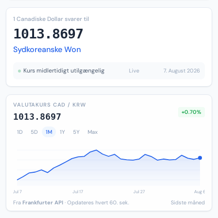
1 Canadiske Dollar svarer til
1013.8697
Sydkoreanske Won
Kurs midlertidigt utilgængelig
Live
7. August 2026
VALUTAKURS CAD / KRW
+0.70%
1013.8697
1D
5D
1M
1Y
5Y
Max
Fra
Frankfurter API
· Opdateres hvert 60. sek.
Sidste måned