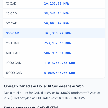
10 CAD
10,138.70 KRW
25 CAD
25,346.74 KRW
50 CAD
50,693.49 KRW
100 CAD
101,386.97 KRW
250 CAD
253,467.43 KRW
500 CAD
506,934.87 KRW
1,000 CAD
1,013,869.73 KRW
5,000 CAD
5,069,348.66 KRW
Omregn Canadiske Dollar til Sydkoreanske Won
Den aktuelle kurs for CAD til KRW er
1013.8697
(opdateret
7. August
2026
). Det betyder, at 100 CAD svarer til
101,386.97
KRW.
Sådan beregner du CAD til KRW