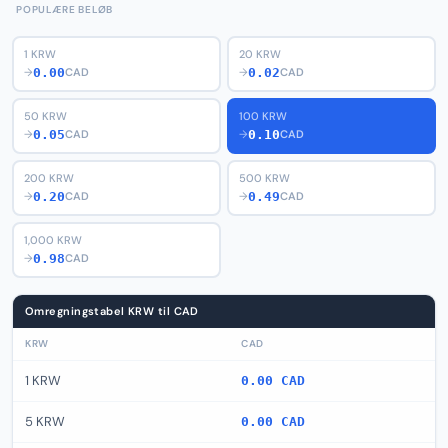
POPULÆRE BELØB
1 KRW
20 KRW
0.00
0.02
→
CAD
→
CAD
50 KRW
100 KRW
0.05
0.10
→
CAD
→
CAD
200 KRW
500 KRW
0.20
0.49
→
CAD
→
CAD
1,000 KRW
0.98
→
CAD
Omregningstabel KRW til CAD
KRW
CAD
1 KRW
0.00 CAD
5 KRW
0.00 CAD