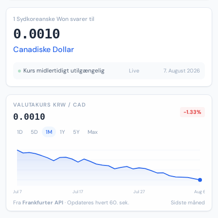
1 Sydkoreanske Won svarer til
0.0010
Canadiske Dollar
Kurs midlertidigt utilgængelig
Live
7. August 2026
VALUTAKURS KRW / CAD
-1.33%
0.0010
1D
5D
1M
1Y
5Y
Max
Fra
Frankfurter API
· Opdateres hvert 60. sek.
Sidste måned