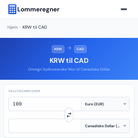
Lommeregner
Hjem
KRW til CAD
→
KRW
CAD
KRW til CAD
Omregn Sydkoreanske Won til Canadiske Dollar
VALUTAOMREGNER