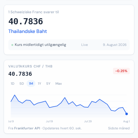
1 Schweiziske Franc svarer til
40.7836
Thailandske Baht
Kurs midlertidigt utilgængelig
Live
9. August 2026
VALUTAKURS CHF / THB
-0.25%
40.7836
1D
5D
1M
1Y
5Y
Max
Fra
Frankfurter API
· Opdateres hvert 60. sek.
Sidste måned