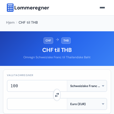
Lommeregner
Hjem
CHF til THB
→
CHF
THB
CHF til THB
Omregn Schweiziske Franc til Thailandske Baht
VALUTAOMREGNER