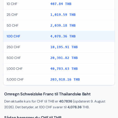
10 CHF
407.84 THB
25 CHF
1,019.59 THB
50 CHF
2,039.18 THB
100 CHF
4,078.36 THB
250 CHF
10,195.91 THB
500 CHF
20,391.82 THB
1,000 CHF
40,783.63 THB
5,000 CHF
203,918.16 THB
Omregn Schweiziske Franc til Thailandske Baht
Den aktuelle kurs for CHF til THB er
40.7836
(opdateret
9. August
2026
). Det betyder, at 100 CHF svarer til
4,078.36
THB.
Sådan beregner du CHF til THB