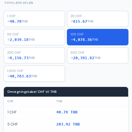
POPULÆRE BELØB
1 CHF
20 CHF
40.78
815.67
→
THB
→
THB
50 CHF
100 CHF
2,039.18
4,078.36
→
THB
→
THB
200 CHF
500 CHF
8,156.73
20,391.82
→
THB
→
THB
1,000 CHF
40,783.63
→
THB
Omregningstabel CHF til THB
CHF
THB
1 CHF
40.78 THB
5 CHF
203.92 THB