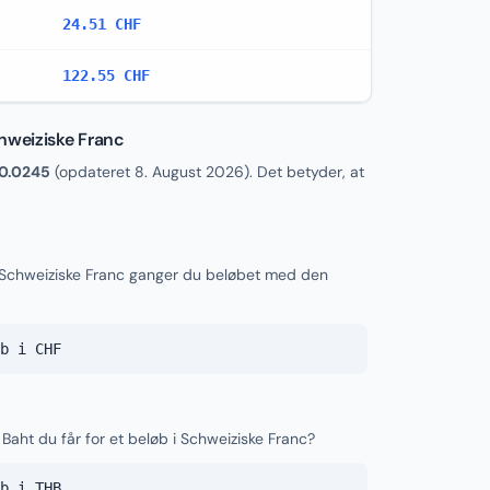
24.51 CHF
122.55 CHF
hweiziske Franc
0.0245
(opdateret
8. August 2026
). Det betyder, at
l Schweiziske Franc ganger du beløbet med den
b i CHF
Baht du får for et beløb i Schweiziske Franc?
b i THB