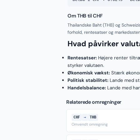
Om THB til CHF
Thailandske Baht (THB) og Schweizi
forhold, rentesatser og markedsste
Hvad påvirker valu
Rentesatser:
Højere renter tiltr
styrker valutaen.
Økonomisk vækst:
Stærk økonomi
Politisk stabilitet:
Lande med stab
Handelsbalance:
Lande med hand
Relaterede omregninger
CHF
→
THB
Omvendt omregning