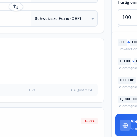
Hurtig om
CHF
→
TH
Omvendt om
1 THB
→
Se omregni
100 THB
Se omregni
Live
8. August 2026
1,000 TH
Se omregni
-0.29%
All
Se a