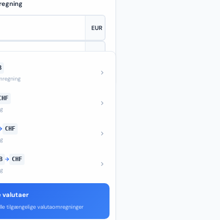
regning
B
—
regning
CHF
ng
→
CHF
ng
B
→
CHF
ng
e valutaer
lle tilgængelige valutaomregninger