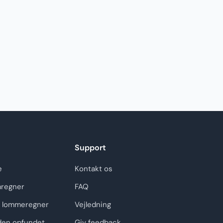
Support
e
Kontakt os
regner
FAQ
 lommeregner
Vejledning
den opfundet
Giv feedback