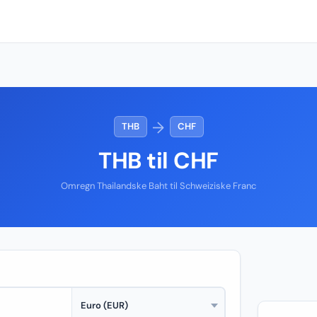
→
THB
CHF
THB til CHF
Omregn Thailandske Baht til Schweiziske Franc