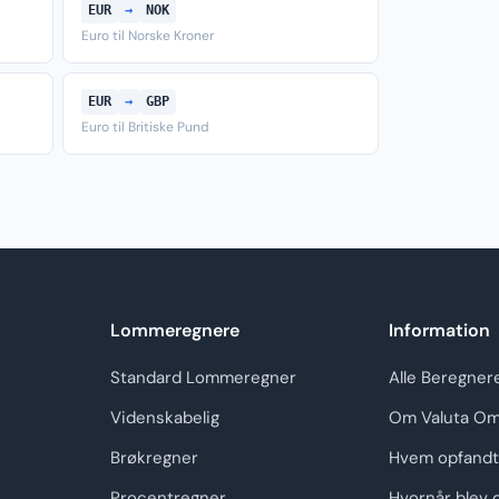
EUR
→
NOK
Euro til Norske Kroner
EUR
→
GBP
Euro til Britiske Pund
Lommeregnere
Information
Standard Lommeregner
Alle Beregner
Videnskabelig
Om Valuta Om
Brøkregner
Hvem opfandt
Procentregner
Hvornår blev 