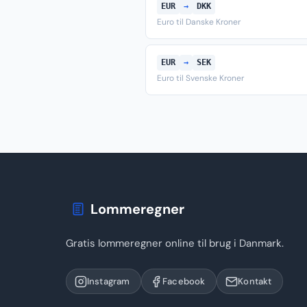
EUR
→
DKK
Euro til Danske Kroner
EUR
→
SEK
Euro til Svenske Kroner
Lommeregner
Gratis lommeregner online til brug i Danmark.
Instagram
Facebook
Kontakt