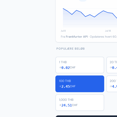
Fra
Frankfurter API
· Opdateres hvert 60.
POPULÆRE BELØB
1 THB
20 T
0.02
0.
→
CHF
→
100 THB
200 
2.45
4.
→
CHF
→
1,000 THB
24.51
→
CHF