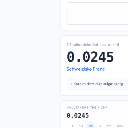
1 Thailandske Baht svarer til
0.0245
Schweiziske Franc
Kurs midlertidigt utilgængelig
VALUTAKURS THB / CHF
0.0245
1D
5D
1M
1Y
5Y
Max