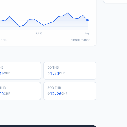
 sek.
Sidste måned
HB
50 THB
49
1.23
CHF
→
CHF
THB
500 THB
90
12.26
CHF
→
CHF