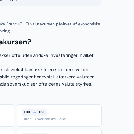
ske Franc (CHF) valutakursen påvirkes af økonomiske
mning.
takursen?
ækker ofte udenlandske investeringer, hvilket
sk vækst kan føre til en stærkere valuta.
ile regeringer har typisk stærkere valutaer.
elsoverskud ser ofte deres valuta styrkes.
EUR
→
USD
Euro til Amerikanske Dollar