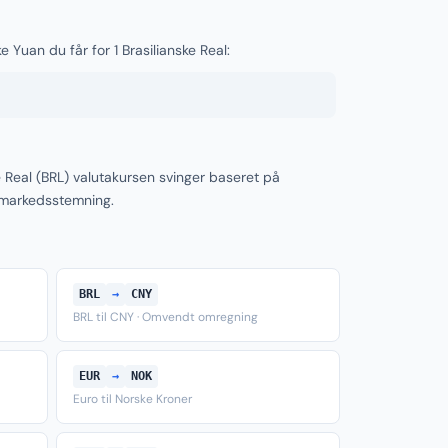
e Yuan du får for 1 Brasilianske Real:
e Real (BRL) valutakursen svinger baseret på
 markedsstemning.
BRL
→
CNY
BRL til CNY · Omvendt omregning
EUR
→
NOK
Euro til Norske Kroner