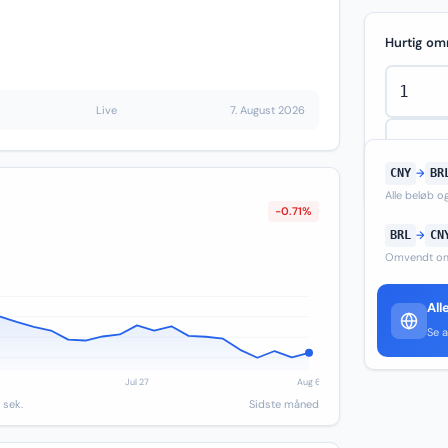
Hurtig om
Live
7. August 2026
CNY
→
BR
Alle beløb 
-0.71%
BRL
→
CN
Omvendt om
All
Se a
 sek.
Sidste måned