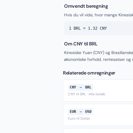
Omvendt beregning
Hvis du vil vide, hvor mange Kinesisk
1 BRL = 1.32 CNY
Om CNY til BRL
Kinesiske Yuan (CNY) og Brasiliansk
økonomiske forhold, rentesatser og
Relaterede omregninger
CNY
→
BRL
CNY til BRL · Alle beløb
EUR
→
USD
Euro til Dollar