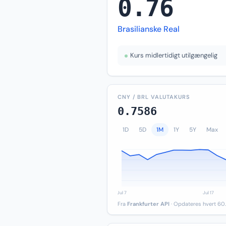
0.76
Brasilianske Real
Kurs midlertidigt utilgængelig
CNY / BRL VALUTAKURS
0.7586
1D
5D
1M
1Y
5Y
Max
Fra
Frankfurter API
· Opdateres hvert 60.