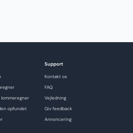
Support
e
Kontakt os
regner
FAQ
 lommeregner
Vejledning
den opfundet
Giv feedback
er
Annoncering