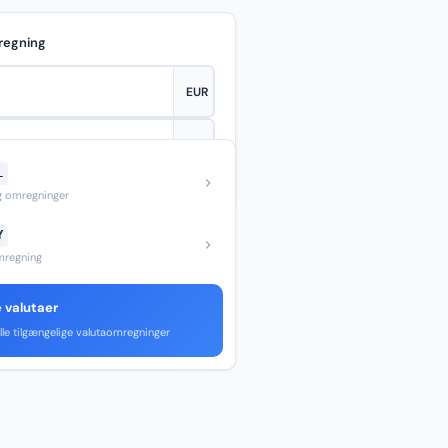
regning
L
—
og omregninger
Y
regning
e valutaer
lle tilgængelige valutaomregninger