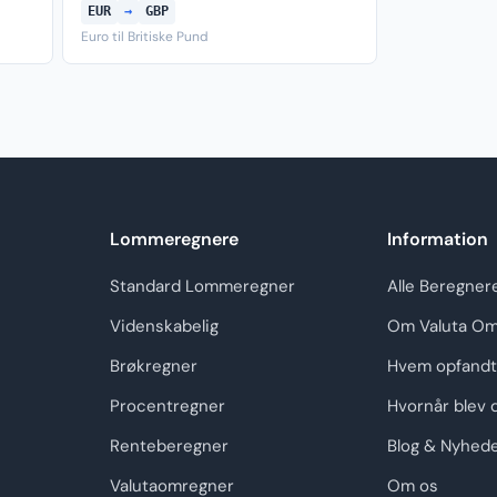
EUR
→
GBP
Euro til Britiske Pund
Lommeregnere
Information
Standard Lommeregner
Alle Beregner
Videnskabelig
Om Valuta Om
Brøkregner
Hvem opfandt
Procentregner
Hvornår blev 
Renteberegner
Blog & Nyhed
Valutaomregner
Om os