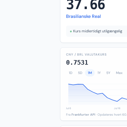
37.66
Brasilianske Real
Kurs midlertidigt utilgængelig
CNY / BRL VALUTAKURS
0.7531
1D
5D
1M
1Y
5Y
Max
Fra
Frankfurter API
· Opdateres hvert 60.