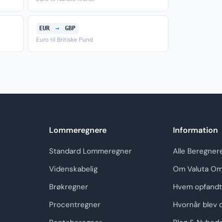
EUR
→
GBP
Euro til Britiske Pund
Lommeregnere
Information
Standard Lommeregner
Alle Beregner
Videnskabelig
Om Valuta Om
Brøkregner
Hvem opfandt
Procentregner
Hvornår blev 