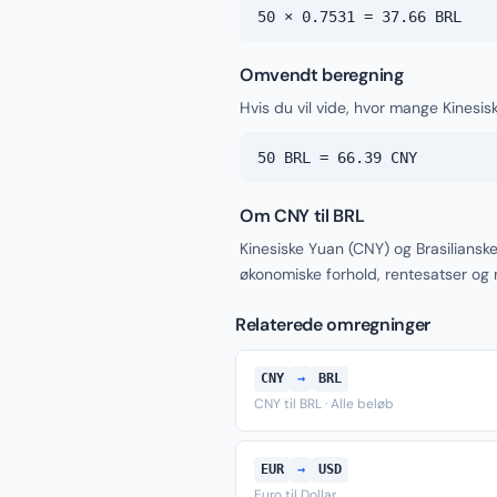
50 × 0.7531 = 37.66 BRL
Omvendt beregning
Hvis du vil vide, hvor mange Kinesis
50 BRL = 66.39 CNY
Om CNY til BRL
Kinesiske Yuan (CNY) og Brasiliansk
økonomiske forhold, rentesatser og
Relaterede omregninger
CNY
→
BRL
CNY til BRL · Alle beløb
EUR
→
USD
Euro til Dollar