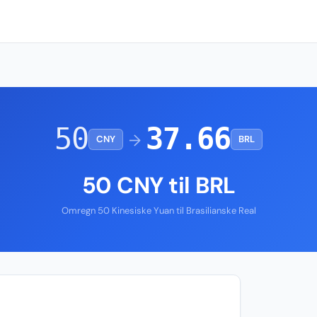
50
37.66
→
CNY
BRL
50 CNY til BRL
Omregn 50 Kinesiske Yuan til Brasilianske Real