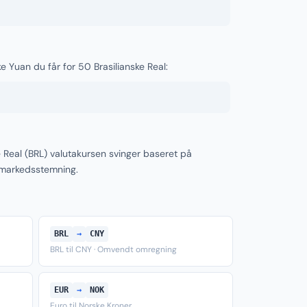
ke Yuan du får for 50 Brasilianske Real:
e Real (BRL) valutakursen svinger baseret på
 markedsstemning.
BRL
→
CNY
BRL til CNY · Omvendt omregning
EUR
→
NOK
Euro til Norske Kroner