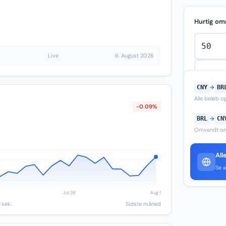
Hurtig om
Live
6. August 2026
CNY
→
BR
Alle beløb 
-0.09%
BRL
→
CN
Omvendt om
All
Se a
 sek.
Sidste måned