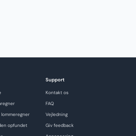
Support
e
Kontakt os
regner
FAQ
 lommeregner
Vejledning
den opfundet
Giv feedback