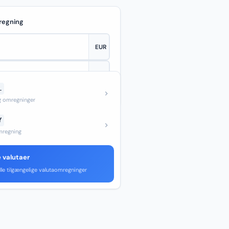
regning
L
—
og omregninger
Y
regning
e valutaer
lle tilgængelige valutaomregninger