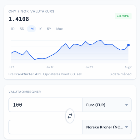
CNY / NOK VALUTAKURS
+0.23%
1.4108
1D
5D
1M
1Y
5Y
Max
Fra
Frankfurter API
· Opdateres hvert 60. sek.
Sidste måned
VALUTAOMREGNER