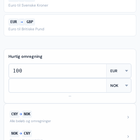
Euro til Svenske Kroner
EUR
→
GBP
Euro til Britiske Pund
Hurtig omregning
—
CNY
→
NOK
Alle beløb og omregninger
NOK
→
CNY