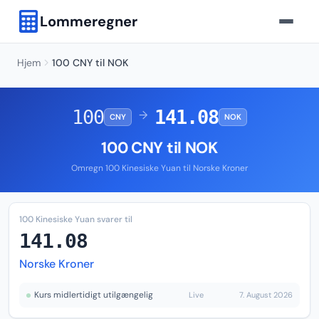
Lommeregner
Hjem
100 CNY til NOK
100
141.08
→
CNY
NOK
100 CNY til NOK
Omregn 100 Kinesiske Yuan til Norske Kroner
100 Kinesiske Yuan svarer til
141.08
Norske Kroner
Kurs midlertidigt utilgængelig
Live
7. August 2026