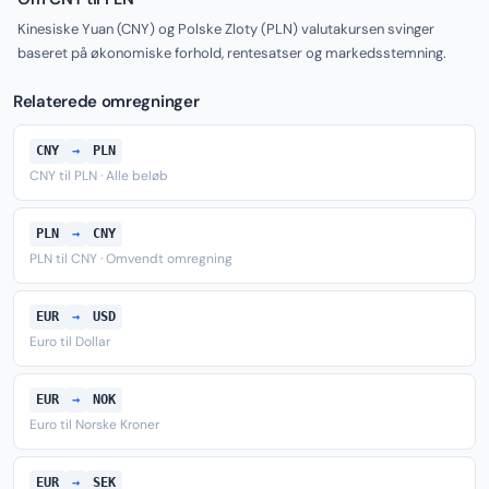
Kinesiske Yuan (CNY) og Polske Zloty (PLN) valutakursen svinger
baseret på økonomiske forhold, rentesatser og markedsstemning.
Relaterede omregninger
CNY
→
PLN
CNY til PLN · Alle beløb
PLN
→
CNY
PLN til CNY · Omvendt omregning
EUR
→
USD
Euro til Dollar
EUR
→
NOK
Euro til Norske Kroner
EUR
→
SEK