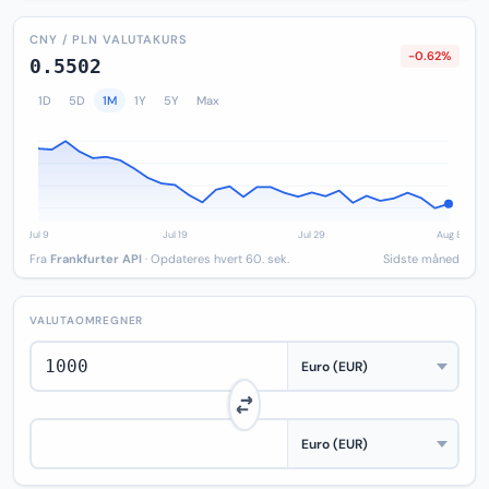
CNY / PLN VALUTAKURS
-0.62%
0.5502
1D
5D
1M
1Y
5Y
Max
Fra
Frankfurter API
· Opdateres hvert 60. sek.
Sidste måned
VALUTAOMREGNER