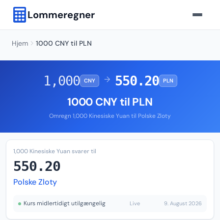
Lommeregner
Hjem
1000 CNY til PLN
1,000
550.20
→
CNY
PLN
1000 CNY til PLN
Omregn 1,000 Kinesiske Yuan til Polske Zloty
1,000 Kinesiske Yuan svarer til
550.20
Polske Zloty
Kurs midlertidigt utilgængelig
Live
9. August 2026