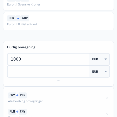
Euro til Svenske Kroner
EUR
→
GBP
Euro til Britiske Pund
Hurtig omregning
—
CNY
→
PLN
Alle beløb og omregninger
PLN
→
CNY