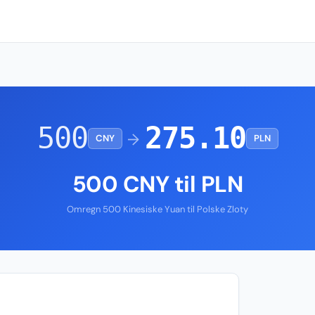
500
275.10
→
CNY
PLN
500 CNY til PLN
Omregn 500 Kinesiske Yuan til Polske Zloty