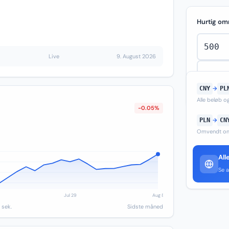
Hurtig om
Live
9. August 2026
CNY
→
PL
Alle beløb 
-0.05%
PLN
→
CN
Omvendt om
All
Se a
 sek.
Sidste måned