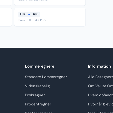
EUR
→
GBP
Euro til Britiske Pund
Lommeregnere
Information
Standard Lommeregner
Alle Beregner
Videnskabelig
Om Valuta Om
Brøkregner
Hvem opfandt
Procentregner
Hvornår blev 