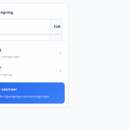
regning
N
—
og omregninger
Y
regning
e valutaer
lle tilgængelige valutaomregninger