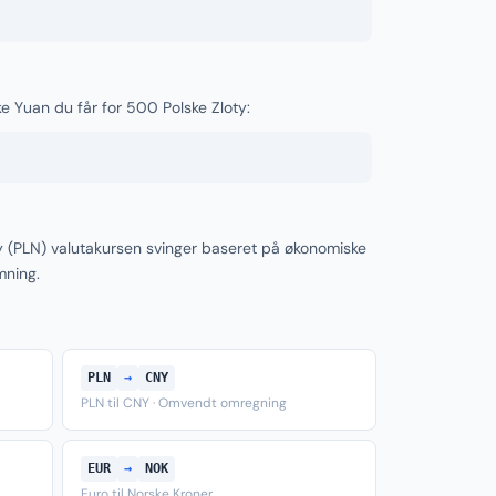
ke Yuan du får for 500 Polske Zloty:
y (PLN) valutakursen svinger baseret på økonomiske
mning.
PLN
→
CNY
PLN til CNY · Omvendt omregning
EUR
→
NOK
Euro til Norske Kroner