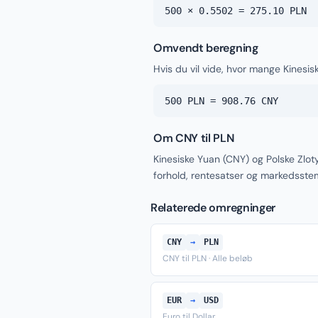
500 × 0.5502 = 275.10 PLN
Omvendt beregning
Hvis du vil vide, hvor mange Kinesis
500 PLN = 908.76 CNY
Om CNY til PLN
Kinesiske Yuan (CNY) og Polske Zlot
forhold, rentesatser og markedsste
Relaterede omregninger
CNY
→
PLN
CNY til PLN · Alle beløb
EUR
→
USD
Euro til Dollar