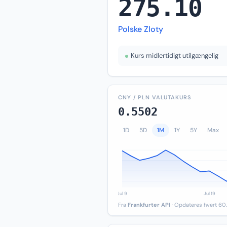
275.10
Polske Zloty
Kurs midlertidigt utilgængelig
CNY / PLN VALUTAKURS
0.5502
1D
5D
1M
1Y
5Y
Max
Fra
Frankfurter API
· Opdateres hvert 60.