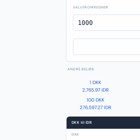
VALUTAOMREGNER
ANDRE BELØB
1 DKK
2,765.97 IDR
100 DKK
276,597.27 IDR
DKK til IDR
DKK