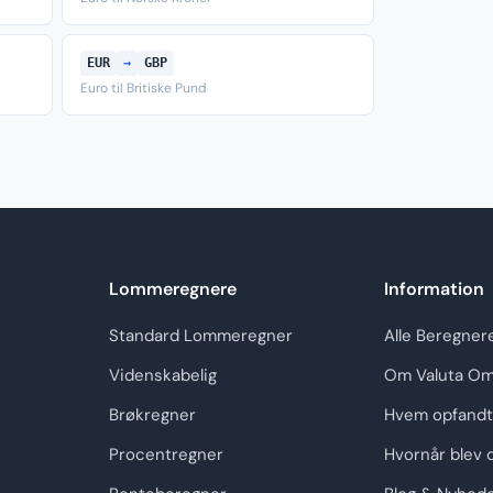
EUR
→
GBP
Euro til Britiske Pund
Lommeregnere
Information
Standard Lommeregner
Alle Beregner
Videnskabelig
Om Valuta Om
Brøkregner
Hvem opfandt
Procentregner
Hvornår blev 