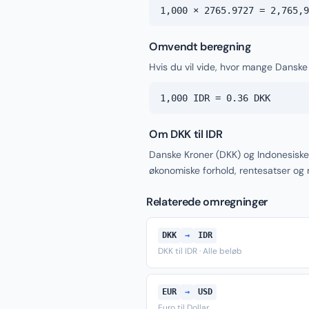
1,000 × 2765.9727 = 2,765,9
Omvendt beregning
Hvis du vil vide, hvor mange Danske
1,000 IDR = 0.36 DKK
Om DKK til IDR
Danske Kroner (DKK) og Indonesiske
økonomiske forhold, rentesatser og
Relaterede omregninger
DKK
→
IDR
DKK til IDR · Alle beløb
EUR
→
USD
Euro til Dollar