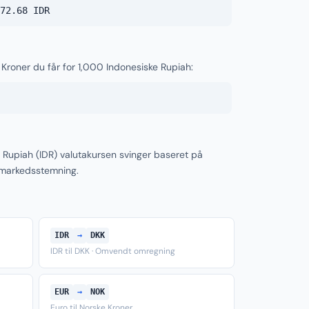
72.68 IDR
 Kroner du får for 1,000 Indonesiske Rupiah:
 Rupiah (IDR) valutakursen svinger baseret på
 markedsstemning.
IDR
→
DKK
IDR til DKK · Omvendt omregning
EUR
→
NOK
Euro til Norske Kroner