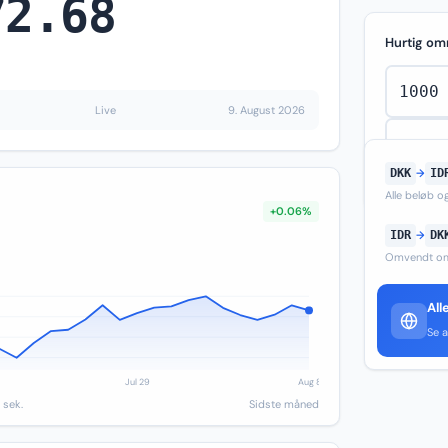
72.68
Hurtig om
Live
9. August 2026
DKK
→
ID
Alle beløb 
+0.06%
IDR
→
DK
Omvendt om
All
Se a
 sek.
Sidste måned