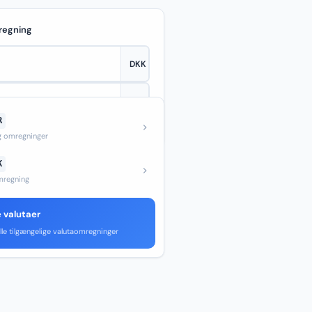
regning
R
—
og omregninger
K
regning
e valutaer
lle tilgængelige valutaomregninger