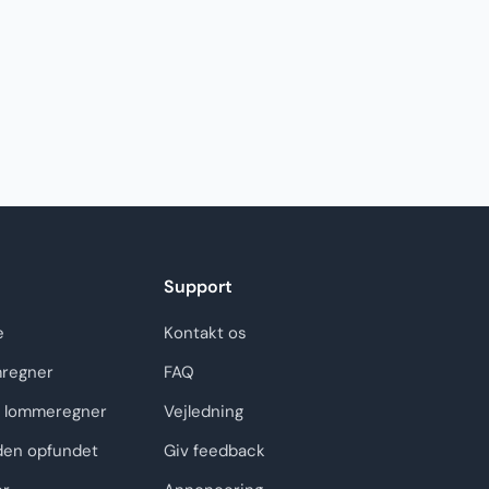
Support
e
Kontakt os
regner
FAQ
 lommeregner
Vejledning
den opfundet
Giv feedback