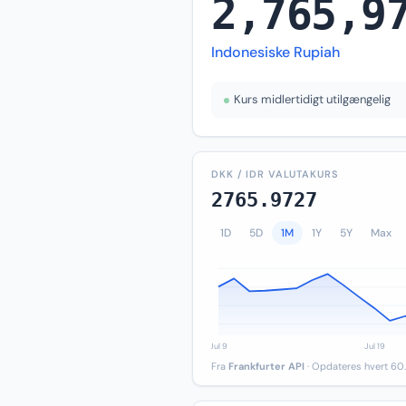
2,765,9
Indonesiske Rupiah
Kurs midlertidigt utilgængelig
DKK / IDR VALUTAKURS
2765.9727
1D
5D
1M
1Y
5Y
Max
Fra
Frankfurter API
· Opdateres hvert 60.