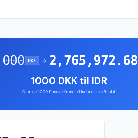
,000
2,765,972.68
→
DKK
1000 DKK til IDR
Omregn 1,000 Danske Kroner til Indonesiske Rupiah