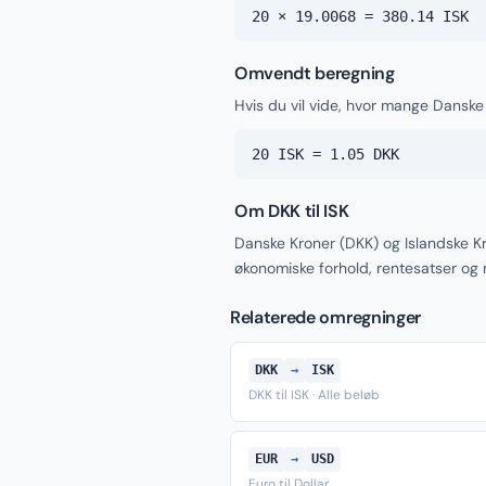
20 × 19.0068 = 380.14 ISK
Omvendt beregning
Hvis du vil vide, hvor mange Danske 
20 ISK = 1.05 DKK
Om DKK til ISK
Danske Kroner (DKK) og Islandske Kr
økonomiske forhold, rentesatser og
Relaterede omregninger
DKK
→
ISK
DKK til ISK · Alle beløb
EUR
→
USD
Euro til Dollar