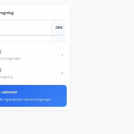
regning
K
—
og omregninger
K
regning
e valutaer
lle tilgængelige valutaomregninger