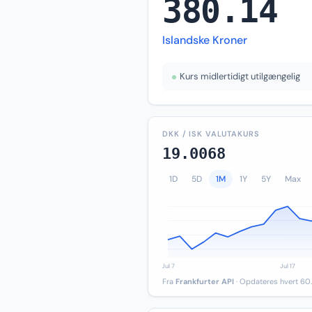
380.14
Islandske Kroner
Kurs midlertidigt utilgængelig
DKK / ISK VALUTAKURS
19.0068
1D
5D
1M
1Y
5Y
Max
Fra
Frankfurter API
· Opdateres hvert 60.