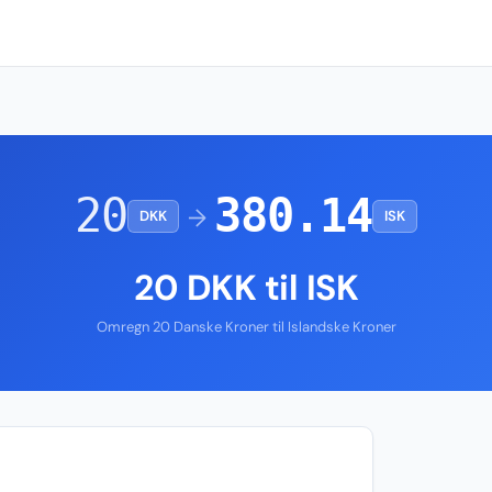
20
380.14
→
DKK
ISK
20 DKK til ISK
Omregn 20 Danske Kroner til Islandske Kroner