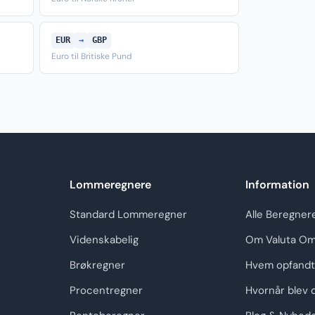
EUR
→
GBP
Euro til Britiske Pund
Lommeregnere
Information
Standard Lommeregner
Alle Beregner
Videnskabelig
Om Valuta Om
Brøkregner
Hvem opfandt
Procentregner
Hvornår blev 