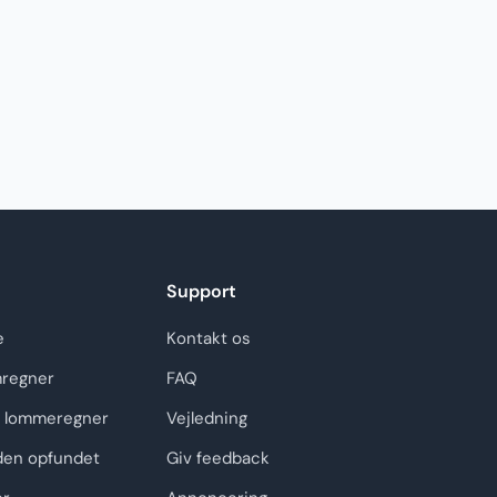
Support
e
Kontakt os
regner
FAQ
 lommeregner
Vejledning
den opfundet
Giv feedback