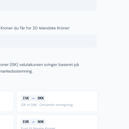
Kroner du får for 20 Islandske Kroner:
oner (ISK) valutakursen svinger baseret på
 markedsstemning.
ISK
→
DKK
ISK til DKK · Omvendt omregning
EUR
→
NOK
Euro til Norske Kroner