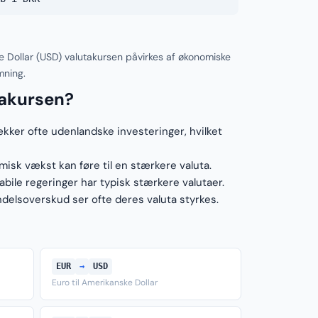
 Dollar (USD) valutakursen påvirkes af økonomiske
mning.
takursen?
ækker ofte udenlandske investeringer, hvilket
sk vækst kan føre til en stærkere valuta.
ile regeringer har typisk stærkere valutaer.
elsoverskud ser ofte deres valuta styrkes.
EUR
→
USD
Euro til Amerikanske Dollar