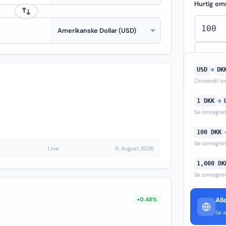
Hurtig om
USD
→
DK
Omvendt om
1 DKK
→
Se omregni
100 DKK
Se omregni
Live
6. August 2026
1,000 DK
Se omregni
+0.48%
All
Se a