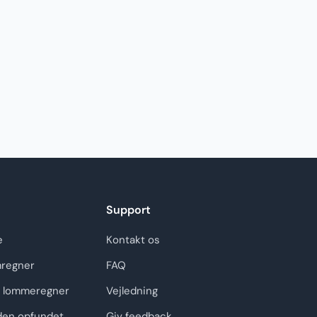
Support
e
Kontakt os
regner
FAQ
 lommeregner
Vejledning
den opfundet
Giv feedback