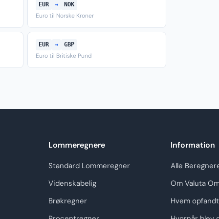
EUR
→
NOK
Euro til Norske Kroner
EUR
→
GBP
Euro til Britiske Pund
Lommeregnere
Information
Standard Lommeregner
Alle Beregner
Videnskabelig
Om Valuta Om
Brøkregner
Hvem opfandt
Procentregner
Hvornår blev 