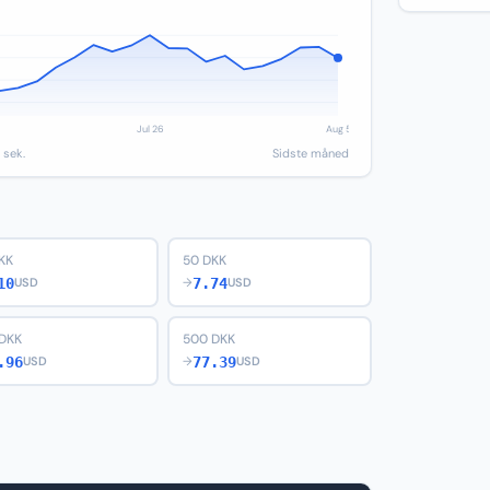
 sek.
Sidste måned
KK
50 DKK
10
7.74
USD
→
USD
DKK
500 DKK
.96
77.39
USD
→
USD