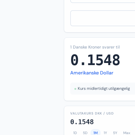
1 Danske Kroner svarer til
0.1548
Amerikanske Dollar
Kurs midlertidigt utilgængelig
VALUTAKURS DKK / USD
0.1548
1D
5D
1M
1Y
5Y
Max