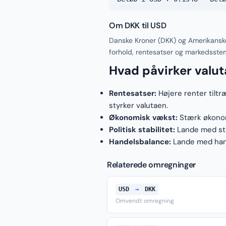
Om DKK til USD
Danske Kroner (DKK) og Amerikanske
forhold, rentesatser og markedsste
Hvad påvirker valu
Rentesatser:
Højere renter tiltr
styrker valutaen.
Økonomisk vækst:
Stærk økonomi
Politisk stabilitet:
Lande med stab
Handelsbalance:
Lande med hand
Relaterede omregninger
USD
→
DKK
Omvendt omregning