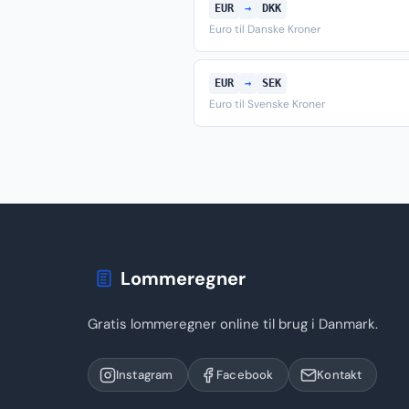
EUR
→
DKK
Euro til Danske Kroner
EUR
→
SEK
Euro til Svenske Kroner
Lommeregner
Gratis lommeregner online til brug i Danmark.
Instagram
Facebook
Kontakt