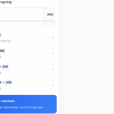
regning
K
—
regning
USD
ng
→
USD
ng
K
→
USD
ng
e valutaer
lle tilgængelige valutaomregninger