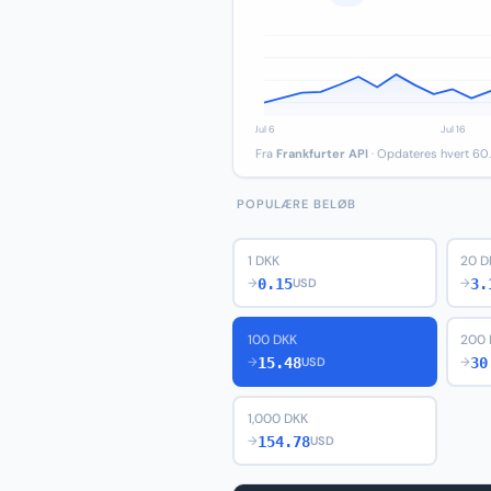
Fra
Frankfurter API
· Opdateres hvert 60.
POPULÆRE BELØB
1 DKK
20 D
0.15
3.
→
USD
→
100 DKK
200 
15.48
30
→
USD
→
1,000 DKK
154.78
→
USD