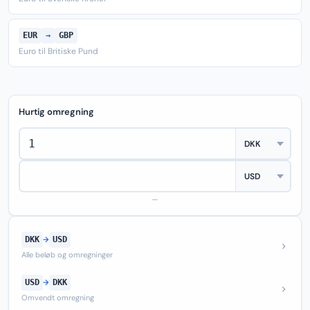
EUR
→
GBP
Euro til Britiske Pund
Hurtig omregning
—
DKK
→
USD
Alle beløb og omregninger
USD
→
DKK
Omvendt omregning