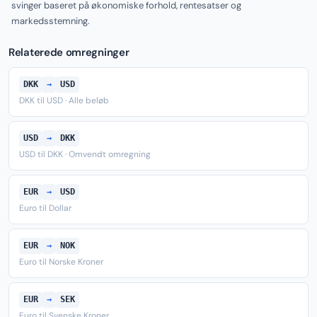
svinger baseret på økonomiske forhold, rentesatser og
markedsstemning.
Relaterede omregninger
DKK
→
USD
DKK til USD · Alle beløb
USD
→
DKK
USD til DKK · Omvendt omregning
EUR
→
USD
Euro til Dollar
EUR
→
NOK
Euro til Norske Kroner
EUR
→
SEK
Euro til Svenske Kroner