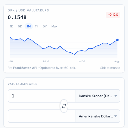
DKK / USD VALUTAKURS
-0.12%
0.1548
1D
5D
1M
1Y
5Y
Max
Fra
Frankfurter API
· Opdateres hvert 60. sek.
Sidste måned
VALUTAOMREGNER