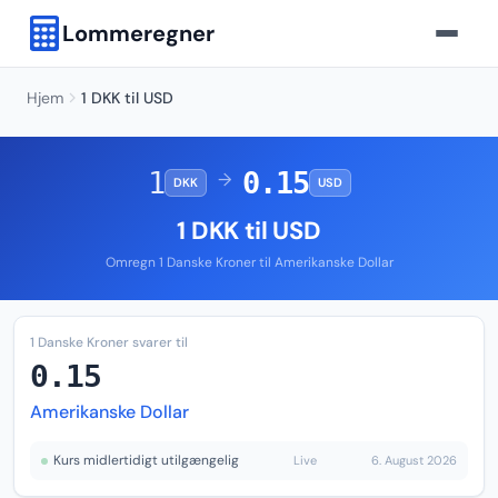
Lommeregner
Hjem
1 DKK til USD
1
0.15
→
DKK
USD
1 DKK til USD
Omregn 1 Danske Kroner til Amerikanske Dollar
1 Danske Kroner svarer til
0.15
Amerikanske Dollar
Kurs midlertidigt utilgængelig
Live
6. August 2026