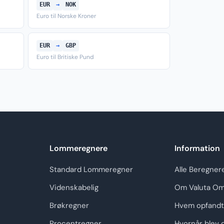
EUR
→
NOK
Euro til Norske Kroner
EUR
→
GBP
Euro til Britiske Pund
Lommeregnere
Information
Standard Lommeregner
Alle Beregner
Videnskabelig
Om Valuta Om
Brøkregner
Hvem opfandt
Procentregner
Hvornår blev 