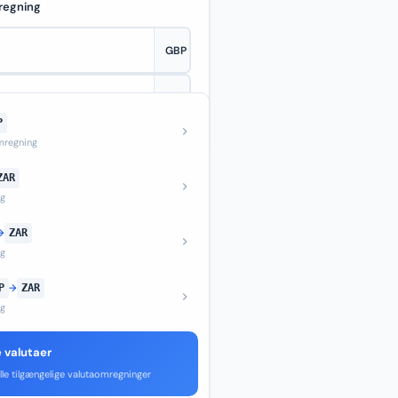
regning
P
—
regning
ZAR
ng
→
ZAR
ng
P
→
ZAR
ng
e valutaer
lle tilgængelige valutaomregninger