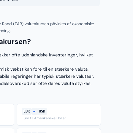
e Rand (ZAR) valutakursen påvirkes af økonomiske
mning.
takursen?
ækker ofte udenlandske investeringer, hvilket
sk vækst kan føre til en stærkere valuta.
ile regeringer har typisk stærkere valutaer.
elsoverskud ser ofte deres valuta styrkes.
EUR
→
USD
Euro til Amerikanske Dollar