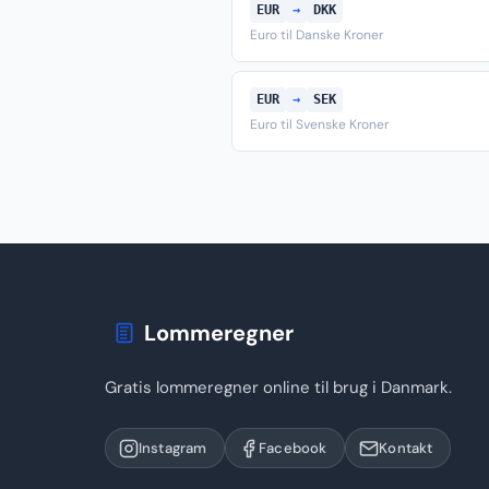
EUR
→
DKK
Euro til Danske Kroner
EUR
→
SEK
Euro til Svenske Kroner
Lommeregner
Gratis lommeregner online til brug i Danmark.
Instagram
Facebook
Kontakt