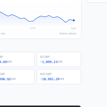
 sek.
Sidste måned
BP
50 GBP
9.69
1,099.23
ZAR
→
ZAR
 GBP
500 GBP
396.92
10,992.29
ZAR
→
ZAR