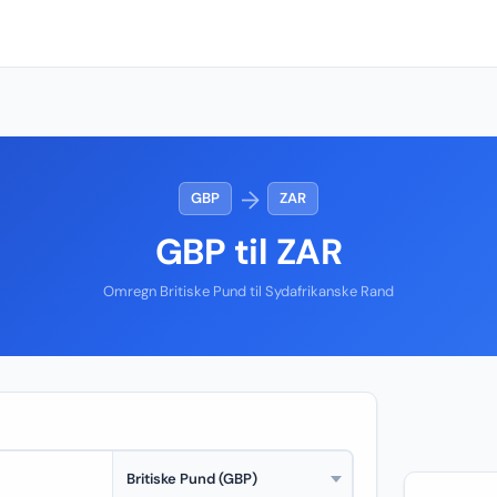
→
GBP
ZAR
GBP til ZAR
Omregn Britiske Pund til Sydafrikanske Rand