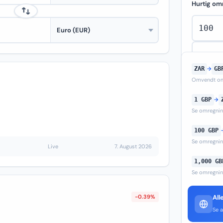
Hurtig om
ZAR
→
GB
Omvendt om
1 GBP
→
Se omregni
100 GBP
Se omregni
Live
7. August 2026
1,000 GB
Se omregni
-0.39%
All
Se a