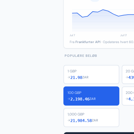
Fra
Frankfurter API
· Opdateres hvert 60.
POPULÆRE BELØB
1 GBP
20 G
21.98
43
→
ZAR
→
100 GBP
200
2,198.46
4,
→
ZAR
→
1,000 GBP
21,984.58
→
ZAR