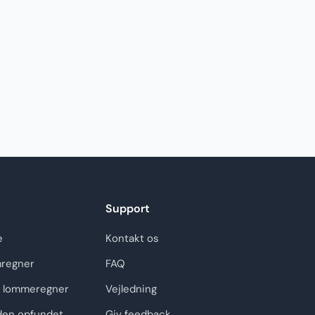
Support
e
Kontakt os
regner
FAQ
 lommeregner
Vejledning
den opfundet
Giv feedback