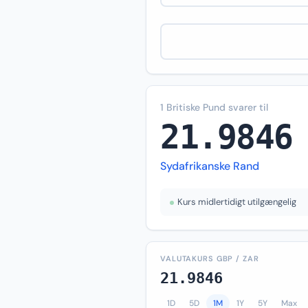
1 Britiske Pund svarer til
21.9846
Sydafrikanske Rand
Kurs midlertidigt utilgængelig
VALUTAKURS GBP / ZAR
21.9846
1D
5D
1M
1Y
5Y
Max