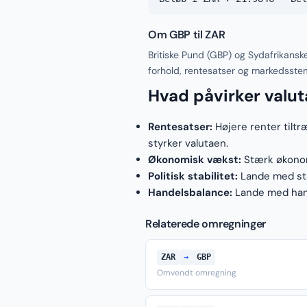
Om GBP til ZAR
Britiske Pund (GBP) og Sydafrikansk
forhold, rentesatser og markedsste
Hvad påvirker valu
Rentesatser:
Højere renter tiltr
styrker valutaen.
Økonomisk vækst:
Stærk økonomi
Politisk stabilitet:
Lande med stab
Handelsbalance:
Lande med hand
Relaterede omregninger
ZAR
→
GBP
Omvendt omregning