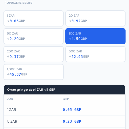
POPULÆRE BELØB
1 ZAR
20 ZAR
0.05
0.92
→
GBP
→
GBP
50 ZAR
100 ZAR
2.29
4.59
→
GBP
→
GBP
200 ZAR
500 ZAR
9.17
22.93
→
GBP
→
GBP
1,000 ZAR
45.87
→
GBP
Omregningstabel ZAR til GBP
ZAR
GBP
1 ZAR
0.05 GBP
5 ZAR
0.23 GBP