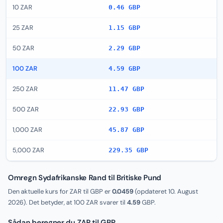
10 ZAR
0.46 GBP
25 ZAR
1.15 GBP
50 ZAR
2.29 GBP
100 ZAR
4.59 GBP
250 ZAR
11.47 GBP
500 ZAR
22.93 GBP
1,000 ZAR
45.87 GBP
5,000 ZAR
229.35 GBP
Omregn Sydafrikanske Rand til Britiske Pund
Den aktuelle kurs for ZAR til GBP er
0.0459
(opdateret
10. August
2026
). Det betyder, at 100 ZAR svarer til
4.59
GBP.
Sådan beregner du ZAR til GBP