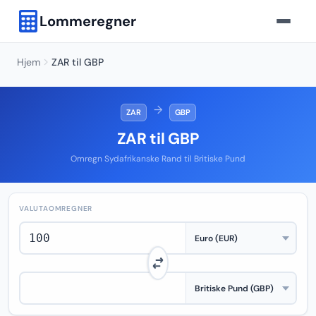
Lommeregner
Hjem
ZAR til GBP
→
ZAR
GBP
ZAR til GBP
Omregn Sydafrikanske Rand til Britiske Pund
VALUTAOMREGNER