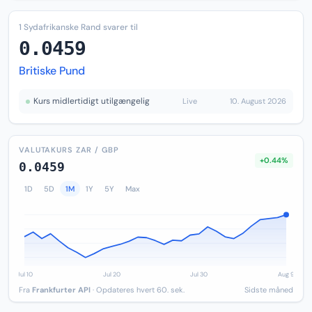
1 Sydafrikanske Rand svarer til
0.0459
Britiske Pund
Kurs midlertidigt utilgængelig
Live
10. August 2026
VALUTAKURS ZAR / GBP
+0.44%
0.0459
1D
5D
1M
1Y
5Y
Max
Fra
Frankfurter API
· Opdateres hvert 60. sek.
Sidste måned