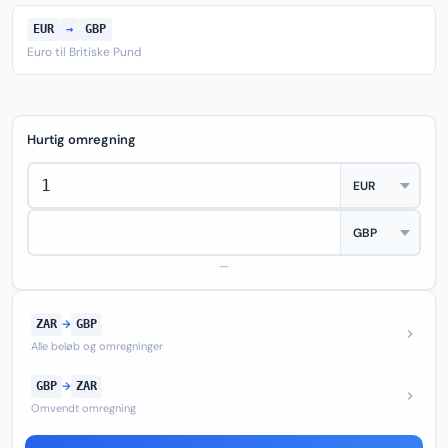
EUR
→
GBP
Euro til Britiske Pund
Hurtig omregning
—
ZAR
→
GBP
Alle beløb og omregninger
GBP
→
ZAR
Omvendt omregning