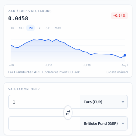
ZAR / GBP VALUTAKURS
-0.54%
0.0458
1D
5D
1M
1Y
5Y
Max
Fra
Frankfurter API
· Opdateres hvert 60. sek.
Sidste måned
VALUTAOMREGNER