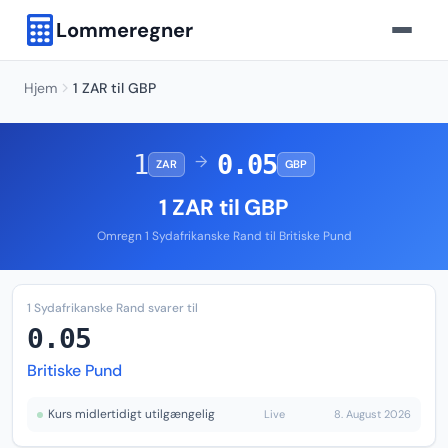
Lommeregner
Hjem
1 ZAR til GBP
1
0.05
→
ZAR
GBP
1 ZAR til GBP
Omregn 1 Sydafrikanske Rand til Britiske Pund
1 Sydafrikanske Rand svarer til
0.05
Britiske Pund
Kurs midlertidigt utilgængelig
Live
8. August 2026