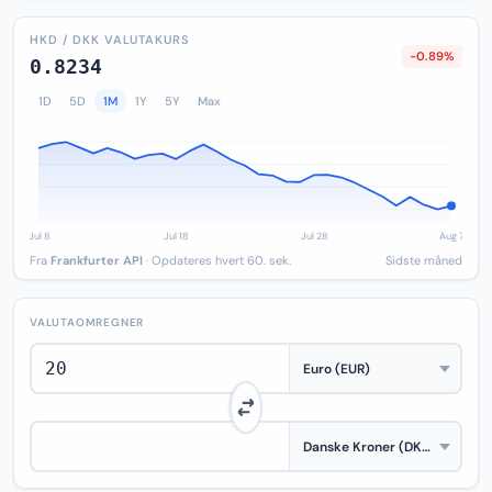
HKD / DKK VALUTAKURS
-0.89%
0.8234
1D
5D
1M
1Y
5Y
Max
Fra
Frankfurter API
· Opdateres hvert 60. sek.
Sidste måned
VALUTAOMREGNER