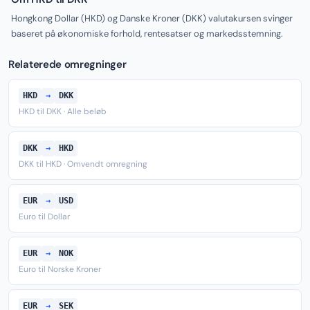
Hongkong Dollar (HKD) og Danske Kroner (DKK) valutakursen svinger
baseret på økonomiske forhold, rentesatser og markedsstemning.
Relaterede omregninger
HKD
→
DKK
HKD til DKK · Alle beløb
DKK
→
HKD
DKK til HKD · Omvendt omregning
EUR
→
USD
Euro til Dollar
EUR
→
NOK
Euro til Norske Kroner
EUR
→
SEK