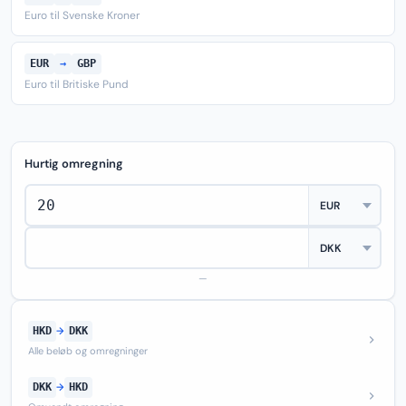
Euro til Svenske Kroner
EUR
→
GBP
Euro til Britiske Pund
Hurtig omregning
—
HKD
→
DKK
Alle beløb og omregninger
DKK
→
HKD