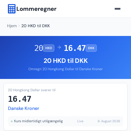
Lommeregner
Hjem
20 HKD til DKK
20
16.47
→
HKD
DKK
20 HKD til DKK
Omregn 20 Hongkong Dollar til Danske Kroner
20 Hongkong Dollar svarer til
16.47
Danske Kroner
Kurs midlertidigt utilgængelig
Live
8. August 2026