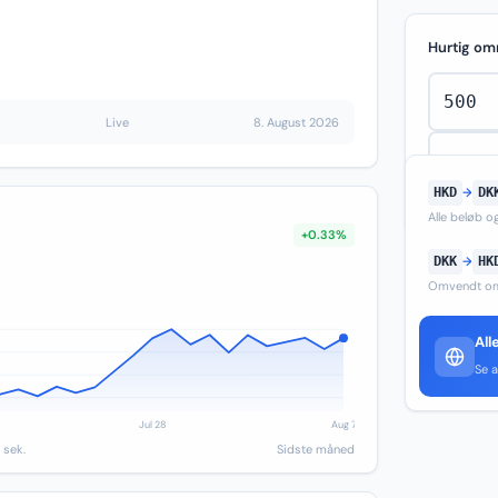
Hurtig om
Live
8. August 2026
HKD
→
DK
Alle beløb 
+0.33%
DKK
→
HK
Omvendt om
All
Se a
 sek.
Sidste måned