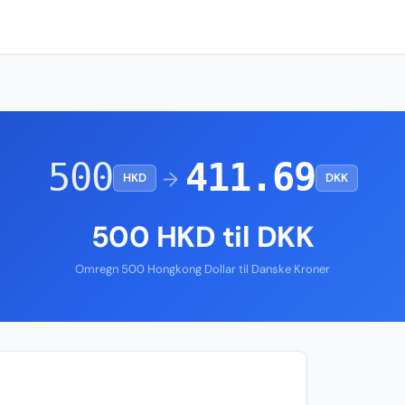
500
411.69
→
HKD
DKK
500 HKD til DKK
Omregn 500 Hongkong Dollar til Danske Kroner