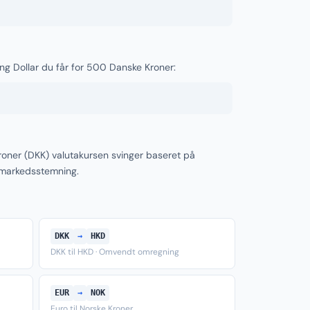
ng Dollar du får for 500 Danske Kroner:
oner (DKK) valutakursen svinger baseret på
 markedsstemning.
DKK
→
HKD
DKK til HKD · Omvendt omregning
EUR
→
NOK
Euro til Norske Kroner