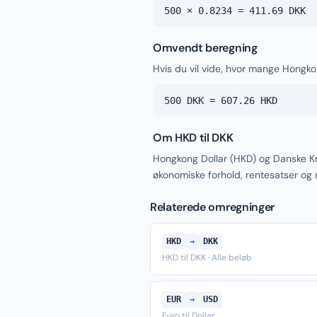
500 × 0.8234 = 411.69 DKK
Omvendt beregning
Hvis du vil vide, hvor mange Hongko
500 DKK = 607.26 HKD
Om HKD til DKK
Hongkong Dollar (HKD) og Danske Kr
økonomiske forhold, rentesatser og
Relaterede omregninger
HKD
→
DKK
HKD til DKK · Alle beløb
EUR
→
USD
Euro til Dollar