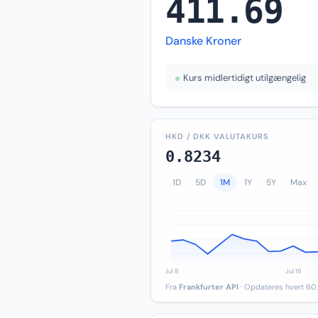
411.69
Danske Kroner
Kurs midlertidigt utilgængelig
HKD / DKK VALUTAKURS
0.8234
1D
5D
1M
1Y
5Y
Max
Fra
Frankfurter API
· Opdateres hvert 60.