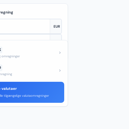
regning
K
—
og omregninger
D
regning
e valutaer
lle tilgængelige valutaomregninger