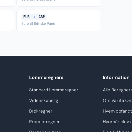
EUR
→
GBP
Euro til Britiske Pund
Lommeregnere
Information
Standard Lommeregner
Alle Beregner
Videnskabelig
Om Valuta Om
Brøkregner
Hvem opfandt
Procentregner
Hvornår blev 