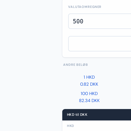
VALUTAOMREGNER
ANDRE BELØB
1 HKD
0.82 DKK
100 HKD
82.34 DKK
HKD til DKK
HKD