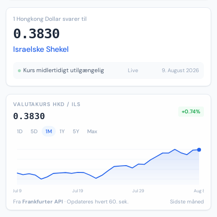
1 Hongkong Dollar svarer til
0.3830
Israelske Shekel
Kurs midlertidigt utilgængelig
Live
9. August 2026
VALUTAKURS HKD / ILS
+0.74%
0.3830
1D
5D
1M
1Y
5Y
Max
Fra
Frankfurter API
· Opdateres hvert 60. sek.
Sidste måned