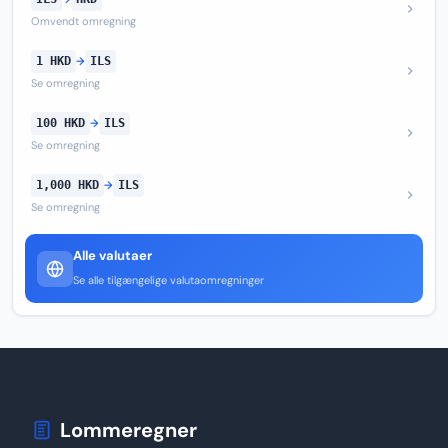
Omvendt omregning
1 HKD
→
ILS
Se omregning
100 HKD
→
ILS
Se omregning
1,000 HKD
→
ILS
Se omregning
Alle valutaer
Se alle tilgængelige valutaomregninger
Lommeregner