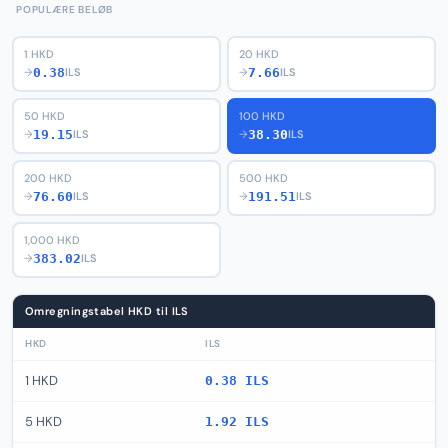
POPULÆRE BELØB
1 HKD
20 HKD
0.38
7.66
→
ILS
→
ILS
50 HKD
100 HKD
19.15
38.30
→
ILS
→
ILS
200 HKD
500 HKD
76.60
191.51
→
ILS
→
ILS
1,000 HKD
383.02
→
ILS
Omregningstabel HKD til ILS
HKD
ILS
1 HKD
0.38 ILS
5 HKD
1.92 ILS