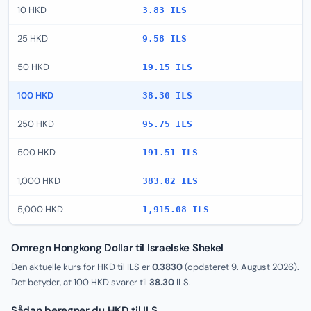
10 HKD
3.83 ILS
25 HKD
9.58 ILS
50 HKD
19.15 ILS
100 HKD
38.30 ILS
250 HKD
95.75 ILS
500 HKD
191.51 ILS
1,000 HKD
383.02 ILS
5,000 HKD
1,915.08 ILS
Omregn Hongkong Dollar til Israelske Shekel
Den aktuelle kurs for HKD til ILS er
0.3830
(opdateret
9. August 2026
).
Det betyder, at 100 HKD svarer til
38.30
ILS.
Sådan beregner du HKD til ILS