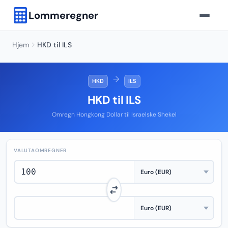
Lommeregner
Hjem
HKD til ILS
→
HKD
ILS
HKD til ILS
Omregn Hongkong Dollar til Israelske Shekel
VALUTAOMREGNER