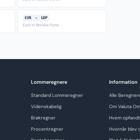
EUR
→
GBP
Euro til Britiske Pund
Lommeregnere
Information
Standard Lommeregner
Alle Beregner
Videnskabelig
Om Valuta Om
Brøkregner
Hvem opfandt
Procentregner
Hvornår blev 