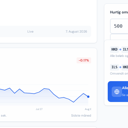
Hurtig om
Live
7. August 2026
HKD
→
IL
Alle beløb 
-0.17%
ILS
→
HK
Omvendt om
All
Se a
 sek.
Sidste måned