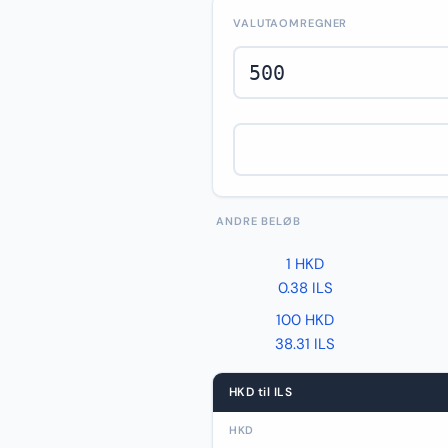
VALUTAOMREGNER
ANDRE BELØB
1 HKD
0.38 ILS
100 HKD
38.31 ILS
HKD til ILS
HKD