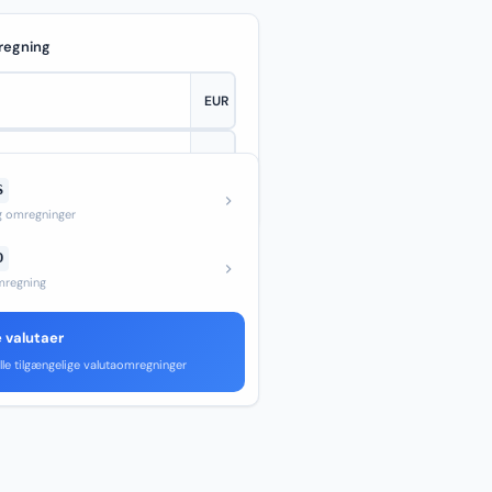
regning
S
—
og omregninger
D
regning
e valutaer
lle tilgængelige valutaomregninger