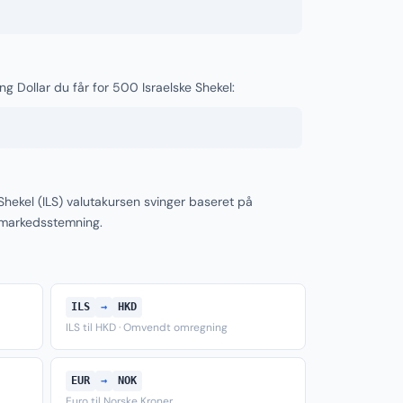
g Dollar du får for 500 Israelske Shekel:
Shekel (ILS) valutakursen svinger baseret på
 markedsstemning.
ILS
→
HKD
ILS til HKD · Omvendt omregning
EUR
→
NOK
Euro til Norske Kroner