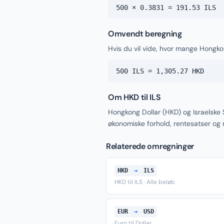
500 × 0.3831 = 191.53 ILS
Omvendt beregning
Hvis du vil vide, hvor mange Hongkon
500 ILS = 1,305.27 HKD
Om HKD til ILS
Hongkong Dollar (HKD) og Israelske 
økonomiske forhold, rentesatser og
Relaterede omregninger
HKD
→
ILS
HKD til ILS · Alle beløb
EUR
→
USD
Euro til Dollar