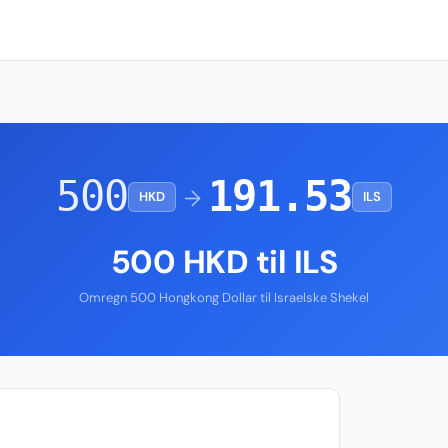
500
191.53
→
HKD
ILS
500 HKD til ILS
Omregn 500 Hongkong Dollar til Israelske Shekel