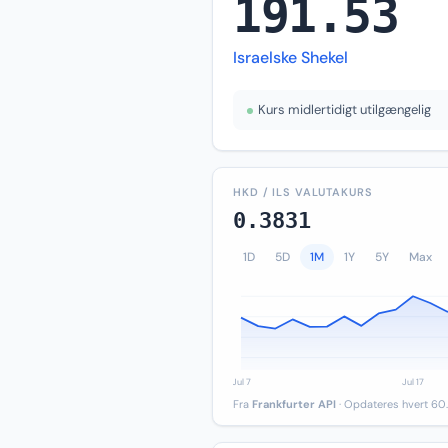
191.53
Israelske Shekel
Kurs midlertidigt utilgængelig
HKD / ILS VALUTAKURS
0.3831
1D
5D
1M
1Y
5Y
Max
Fra
Frankfurter API
· Opdateres hvert 60.