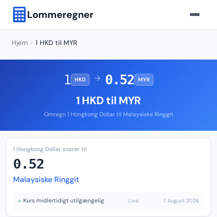
Lommeregner
Hjem
1 HKD til MYR
1
0.52
→
HKD
MYR
1 HKD til MYR
Omregn 1 Hongkong Dollar til Malaysiske Ringgit
1 Hongkong Dollar svarer til
0.52
Malaysiske Ringgit
Kurs midlertidigt utilgængelig
Live
7. August 2026