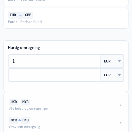
EUR
→
GBP
Euro til Britiske Pund
Hurtig omregning
—
HKD
→
MYR
Alle beløb og omregninger
MYR
→
HKD
Omvendt omregning