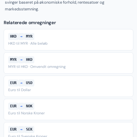
svinger baseret på økonomiske forhold, rentesatser og
markedsstemning.
Relaterede omregninger
HKD
→
MYR
HKD til MYR · Alle beløb
MYR
→
HKD
MYR til HKD · Omvendt omregning
EUR
→
USD
Euro til Dollar
EUR
→
NOK
Euro til Norske Kroner
EUR
→
SEK
Euro til Svenske Kroner