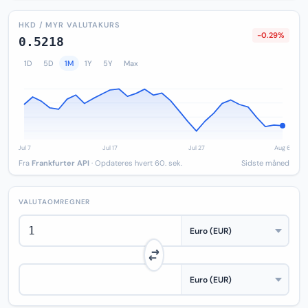
HKD / MYR VALUTAKURS
-0.29%
0.5218
1D
5D
1M
1Y
5Y
Max
Fra
Frankfurter API
· Opdateres hvert 60. sek.
Sidste måned
VALUTAOMREGNER