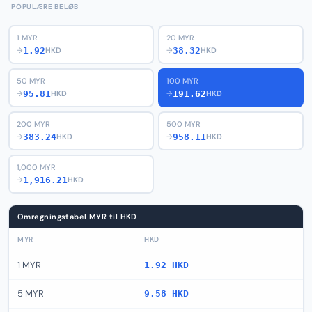
POPULÆRE BELØB
1 MYR
20 MYR
1.92
38.32
→
HKD
→
HKD
50 MYR
100 MYR
95.81
191.62
→
HKD
→
HKD
200 MYR
500 MYR
383.24
958.11
→
HKD
→
HKD
1,000 MYR
1,916.21
→
HKD
Omregningstabel MYR til HKD
MYR
HKD
1 MYR
1.92 HKD
5 MYR
9.58 HKD