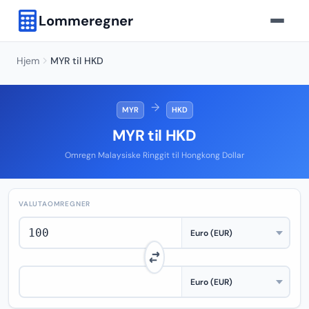
Lommeregner
Hjem
MYR til HKD
→
MYR
HKD
MYR til HKD
Omregn Malaysiske Ringgit til Hongkong Dollar
VALUTAOMREGNER