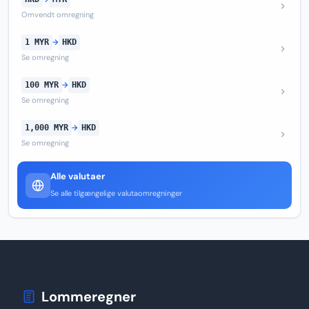
Omvendt omregning
1 MYR
→
HKD
Se omregning
100 MYR
→
HKD
Se omregning
1,000 MYR
→
HKD
Se omregning
Alle valutaer
Se alle tilgængelige valutaomregninger
Lommeregner