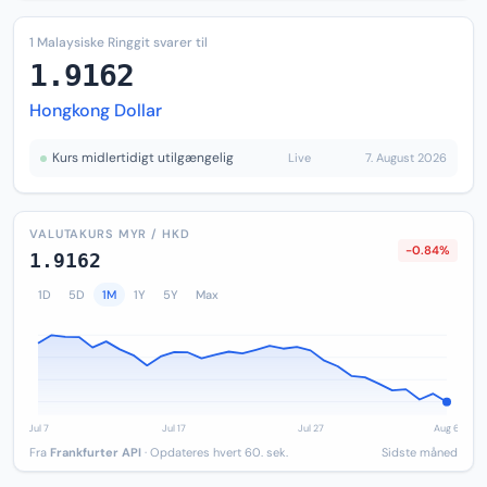
1 Malaysiske Ringgit svarer til
1.9162
Hongkong Dollar
Kurs midlertidigt utilgængelig
Live
7. August 2026
VALUTAKURS MYR / HKD
-0.84%
1.9162
1D
5D
1M
1Y
5Y
Max
Fra
Frankfurter API
· Opdateres hvert 60. sek.
Sidste måned