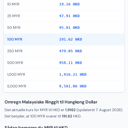
10 MYR
19.16 HKD
25 MYR
47.91 HKD
50 MYR
95.81 HKD
100 MYR
191.62 HKD
250 MYR
479.05 HKD
500 MYR
958.11 HKD
1,000 MYR
1,916.21 HKD
5,000 MYR
9,581.06 HKD
Omregn Malaysiske Ringgit til Hongkong Dollar
Den aktuelle kurs for MYR til HKD er
1.9162
(opdateret
7. August 2026
).
Det betyder, at 100 MYR svarer til
191.62
HKD.
Sådan beregner du MYR til HKD