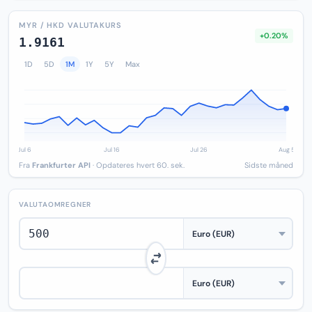
MYR / HKD VALUTAKURS
+0.20%
1.9161
1D
5D
1M
1Y
5Y
Max
Fra
Frankfurter API
· Opdateres hvert 60. sek.
Sidste måned
VALUTAOMREGNER