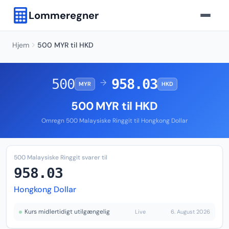
Lommeregner
Hjem
500 MYR til HKD
500
958.03
→
MYR
HKD
500 MYR til HKD
Omregn 500 Malaysiske Ringgit til Hongkong Dollar
500 Malaysiske Ringgit svarer til
958.03
Hongkong Dollar
Kurs midlertidigt utilgængelig
Live
6. August 2026