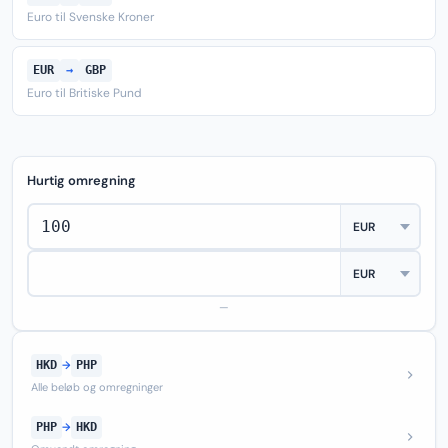
Euro til Svenske Kroner
EUR
→
GBP
Euro til Britiske Pund
Hurtig omregning
—
HKD
→
PHP
Alle beløb og omregninger
PHP
→
HKD