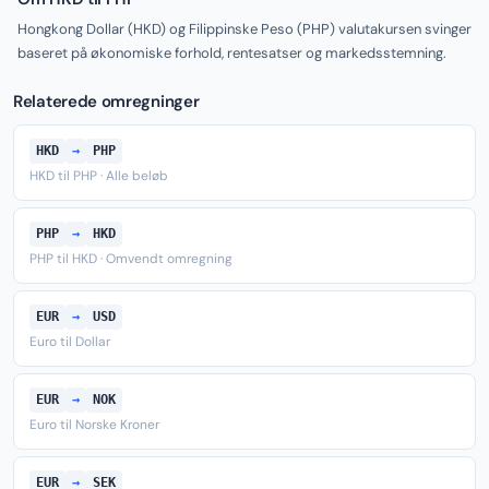
Hongkong Dollar (HKD) og Filippinske Peso (PHP) valutakursen svinger
baseret på økonomiske forhold, rentesatser og markedsstemning.
Relaterede omregninger
HKD
→
PHP
HKD til PHP · Alle beløb
PHP
→
HKD
PHP til HKD · Omvendt omregning
EUR
→
USD
Euro til Dollar
EUR
→
NOK
Euro til Norske Kroner
EUR
→
SEK