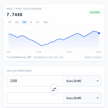
HKD / PHP VALUTAKURS
+0.05%
7.7448
1D
5D
1M
1Y
5Y
Max
Fra
Frankfurter API
· Opdateres hvert 60. sek.
Sidste måned
VALUTAOMREGNER