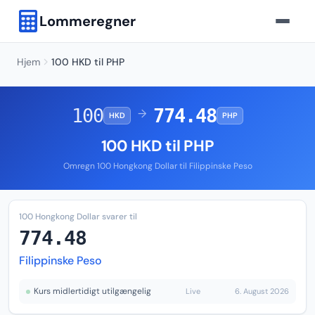
Lommeregner
Hjem
100 HKD til PHP
100
774.48
→
HKD
PHP
100 HKD til PHP
Omregn 100 Hongkong Dollar til Filippinske Peso
100 Hongkong Dollar svarer til
774.48
Filippinske Peso
Kurs midlertidigt utilgængelig
Live
6. August 2026