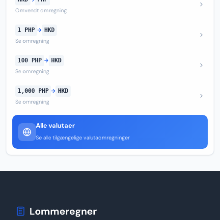
Omvendt omregning
1 PHP
→
HKD
Se omregning
100 PHP
→
HKD
Se omregning
1,000 PHP
→
HKD
Se omregning
Alle valutaer
Se alle tilgængelige valutaomregninger
Lommeregner