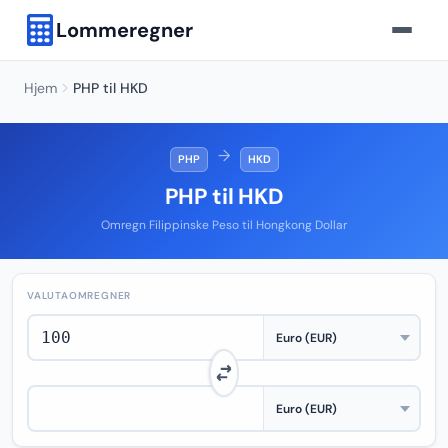
Lommeregner
Hjem
PHP til HKD
→
PHP
HKD
PHP til HKD
Omregn Filippinske Peso til Hongkong Dollar
VALUTAOMREGNER