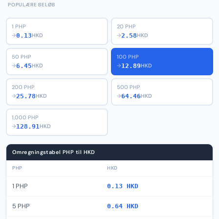
POPULÆRE BELØB
1 PHP
20 PHP
0.13
2.58
→
HKD
→
HKD
50 PHP
100 PHP
6.45
12.89
→
HKD
→
HKD
200 PHP
500 PHP
25.78
64.46
→
HKD
→
HKD
1,000 PHP
128.91
→
HKD
Omregningstabel PHP til HKD
PHP
HKD
1 PHP
0.13 HKD
5 PHP
0.64 HKD