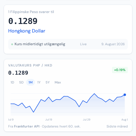
1 Filippinske Peso svarer til
0.1289
Hongkong Dollar
Kurs midlertidigt utilgængelig
Live
9. August 2026
VALUTAKURS PHP / HKD
+0.19%
0.1289
1D
5D
1M
1Y
5Y
Max
Fra
Frankfurter API
· Opdateres hvert 60. sek.
Sidste måned