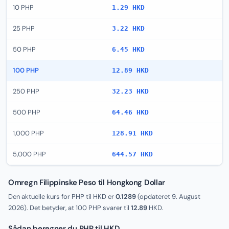
10 PHP
1.29 HKD
25 PHP
3.22 HKD
50 PHP
6.45 HKD
100 PHP
12.89 HKD
250 PHP
32.23 HKD
500 PHP
64.46 HKD
1,000 PHP
128.91 HKD
5,000 PHP
644.57 HKD
Omregn Filippinske Peso til Hongkong Dollar
Den aktuelle kurs for PHP til HKD er
0.1289
(opdateret
9. August
2026
). Det betyder, at 100 PHP svarer til
12.89
HKD.
Sådan beregner du PHP til HKD