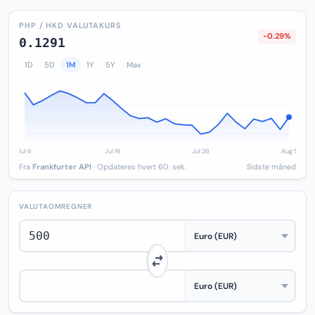
PHP / HKD VALUTAKURS
-0.29%
0.1291
1D
5D
1M
1Y
5Y
Max
Fra
Frankfurter API
· Opdateres hvert 60. sek.
Sidste måned
VALUTAOMREGNER