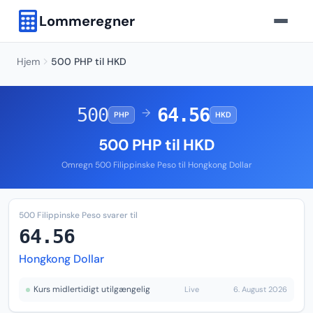
Lommeregner
Hjem
500 PHP til HKD
500
64.56
→
PHP
HKD
500 PHP til HKD
Omregn 500 Filippinske Peso til Hongkong Dollar
500 Filippinske Peso svarer til
64.56
Hongkong Dollar
Kurs midlertidigt utilgængelig
Live
6. August 2026