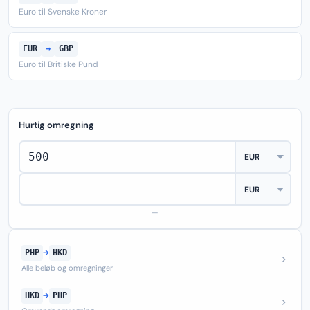
Euro til Svenske Kroner
EUR
→
GBP
Euro til Britiske Pund
Hurtig omregning
—
PHP
→
HKD
Alle beløb og omregninger
HKD
→
PHP