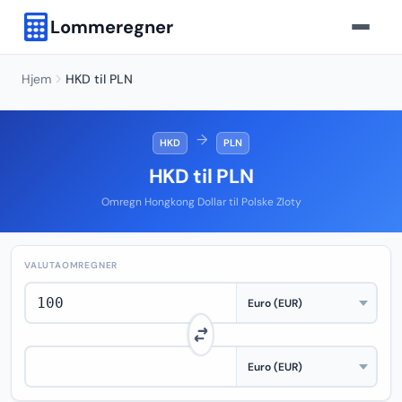
Lommeregner
Hjem
HKD til PLN
→
HKD
PLN
HKD til PLN
Omregn Hongkong Dollar til Polske Zloty
VALUTAOMREGNER