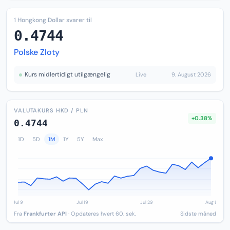
1 Hongkong Dollar svarer til
0.4744
Polske Zloty
Kurs midlertidigt utilgængelig
Live
9. August 2026
VALUTAKURS HKD / PLN
+0.38%
0.4744
1D
5D
1M
1Y
5Y
Max
Fra
Frankfurter API
· Opdateres hvert 60. sek.
Sidste måned