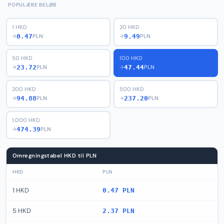
POPULÆRE BELØB
1 HKD
20 HKD
0.47
9.49
→
PLN
→
PLN
50 HKD
100 HKD
23.72
47.44
→
PLN
→
PLN
200 HKD
500 HKD
94.88
237.20
→
PLN
→
PLN
1,000 HKD
474.39
→
PLN
Omregningstabel HKD til PLN
HKD
PLN
1 HKD
0.47 PLN
5 HKD
2.37 PLN