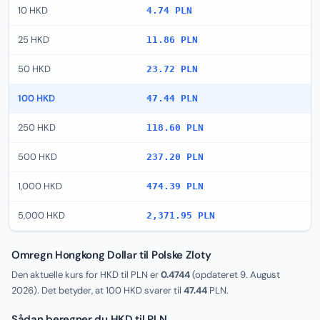
10 HKD
4.74 PLN
25 HKD
11.86 PLN
50 HKD
23.72 PLN
100 HKD
47.44 PLN
250 HKD
118.60 PLN
500 HKD
237.20 PLN
1,000 HKD
474.39 PLN
5,000 HKD
2,371.95 PLN
Omregn Hongkong Dollar til Polske Zloty
Den aktuelle kurs for HKD til PLN er
0.4744
(opdateret
9. August
2026
). Det betyder, at 100 HKD svarer til
47.44
PLN.
Sådan beregner du HKD til PLN