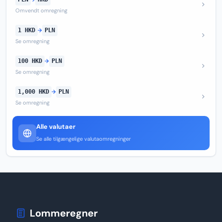
Omvendt omregning
1 HKD
→
PLN
Se omregning
100 HKD
→
PLN
Se omregning
1,000 HKD
→
PLN
Se omregning
Alle valutaer
Se alle tilgængelige valutaomregninger
Lommeregner