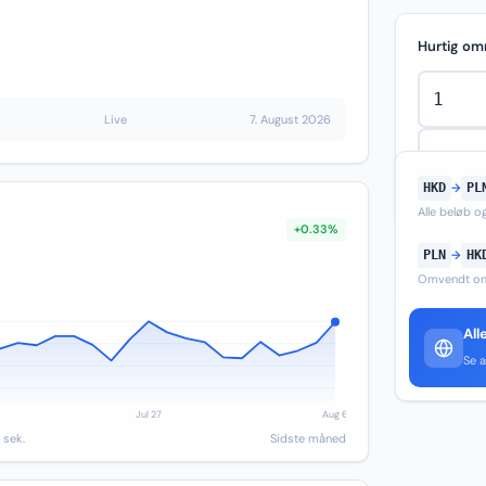
Hurtig om
Live
7. August 2026
HKD
→
PL
Alle beløb 
+0.33%
PLN
→
HK
Omvendt om
All
Se a
 sek.
Sidste måned