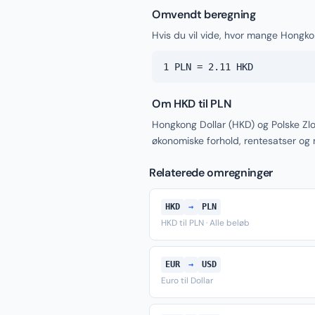
Omvendt beregning
Hvis du vil vide, hvor mange Hongkong
1 PLN = 2.11 HKD
Om HKD til PLN
Hongkong Dollar (HKD) og Polske Zlo
økonomiske forhold, rentesatser og
Relaterede omregninger
HKD
→
PLN
HKD til PLN · Alle beløb
EUR
→
USD
Euro til Dollar