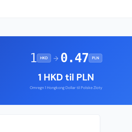
1
0.47
→
HKD
PLN
1 HKD til PLN
Omregn 1 Hongkong Dollar til Polske Zloty