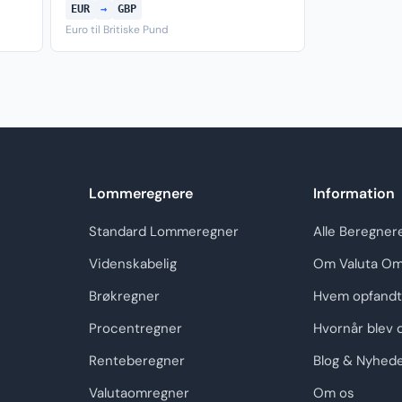
EUR
→
GBP
Euro til Britiske Pund
Lommeregnere
Information
Standard Lommeregner
Alle Beregner
Videnskabelig
Om Valuta Om
Brøkregner
Hvem opfandt
Procentregner
Hvornår blev 
Renteberegner
Blog & Nyhed
Valutaomregner
Om os