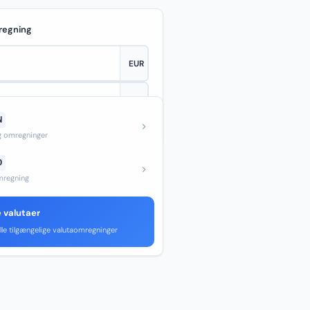
regning
N
—
og omregninger
D
regning
e valutaer
lle tilgængelige valutaomregninger