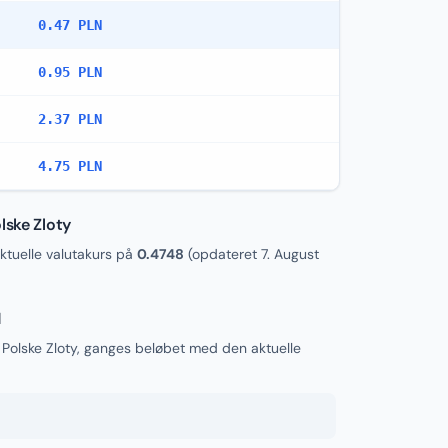
0.47 PLN
0.95 PLN
2.37 PLN
4.75 PLN
lske Zloty
tuelle valutakurs på
0.4748
(opdateret
7. August
N
l Polske Zloty, ganges beløbet med den aktuelle