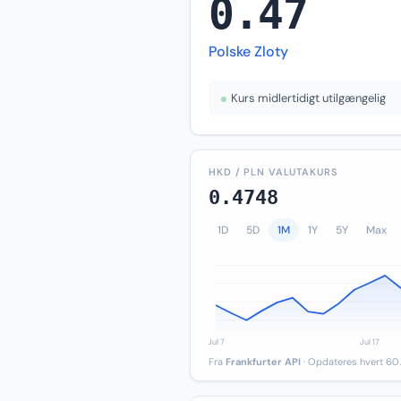
0.47
Polske Zloty
Kurs midlertidigt utilgængelig
HKD / PLN VALUTAKURS
0.4748
1D
5D
1M
1Y
5Y
Max
Fra
Frankfurter API
· Opdateres hvert 60.