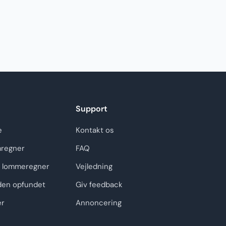
Support
e
Kontakt os
regner
FAQ
 lommeregner
Vejledning
den opfundet
Giv feedback
er
Annoncering