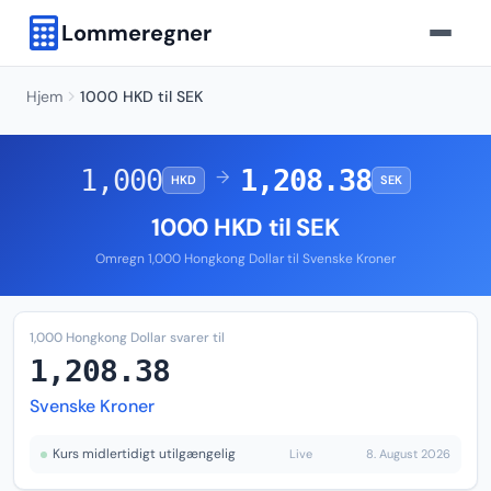
Lommeregner
Hjem
1000 HKD til SEK
1,000
1,208.38
→
HKD
SEK
1000 HKD til SEK
Omregn 1,000 Hongkong Dollar til Svenske Kroner
1,000 Hongkong Dollar svarer til
1,208.38
Svenske Kroner
Kurs midlertidigt utilgængelig
Live
8. August 2026