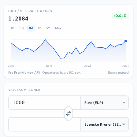
HKD / SEK VALUTAKURS
+0.04%
1.2084
1D
5D
1M
1Y
5Y
Max
Fra
Frankfurter API
· Opdateres hvert 60. sek.
Sidste måned
VALUTAOMREGNER