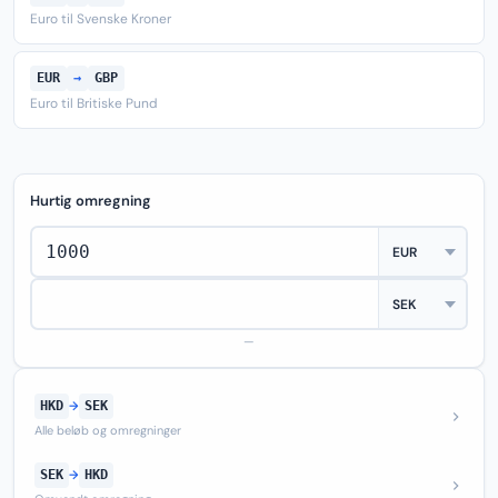
Euro til Svenske Kroner
EUR
→
GBP
Euro til Britiske Pund
Hurtig omregning
—
HKD
→
SEK
Alle beløb og omregninger
SEK
→
HKD