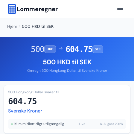
Lommeregner
Hjem
500 HKD til SEK
500
604.75
→
HKD
SEK
500 HKD til SEK
Omregn 500 Hongkong Dollar til Svenske Kroner
500 Hongkong Dollar svarer til
604.75
Svenske Kroner
Kurs midlertidigt utilgængelig
Live
6. August 2026