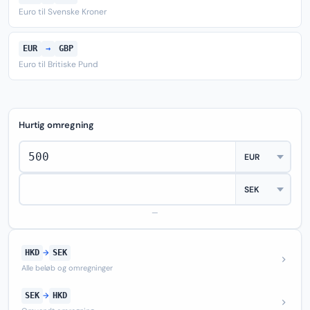
Euro til Svenske Kroner
EUR
→
GBP
Euro til Britiske Pund
Hurtig omregning
—
HKD
→
SEK
Alle beløb og omregninger
SEK
→
HKD