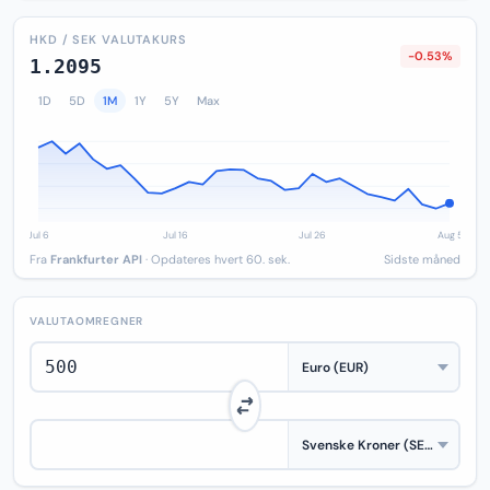
HKD / SEK VALUTAKURS
-0.53%
1.2095
1D
5D
1M
1Y
5Y
Max
Fra
Frankfurter API
· Opdateres hvert 60. sek.
Sidste måned
VALUTAOMREGNER