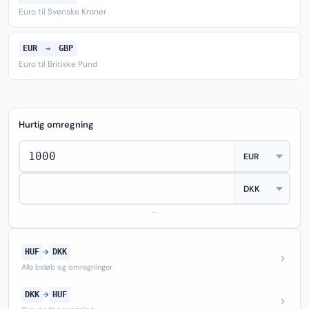
Euro til Svenske Kroner
EUR
→
GBP
Euro til Britiske Pund
Hurtig omregning
—
HUF
→
DKK
Alle beløb og omregninger
DKK
→
HUF