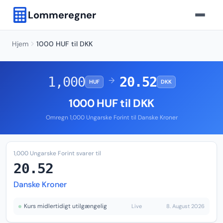
Lommeregner
Hjem
1000 HUF til DKK
1,000
20.52
→
HUF
DKK
1000 HUF til DKK
Omregn 1,000 Ungarske Forint til Danske Kroner
1,000 Ungarske Forint svarer til
20.52
Danske Kroner
Kurs midlertidigt utilgængelig
Live
8. August 2026