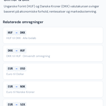
Ungarske Forint (HUF) og Danske Kroner (DKK) valutakursen svinger
baseret på økonomiske forhold, rentesatser og markedsstemning.
Relaterede omregninger
HUF
→
DKK
HUF til DKK · Alle beløb
DKK
→
HUF
DKK til HUF · Omvendt omregning
EUR
→
USD
Euro til Dollar
EUR
→
NOK
Euro til Norske Kroner
EUR
→
SEK