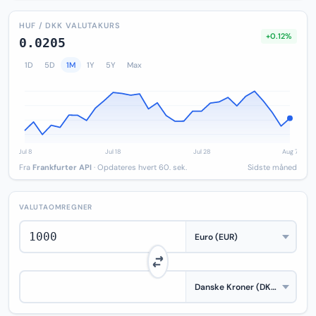
HUF / DKK VALUTAKURS
+0.12%
0.0205
1D
5D
1M
1Y
5Y
Max
Fra
Frankfurter API
· Opdateres hvert 60. sek.
Sidste måned
VALUTAOMREGNER