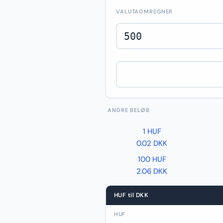
VALUTAOMREGNER
ANDRE BELØB
1 HUF
0.02 DKK
100 HUF
2.06 DKK
HUF til DKK
HUF