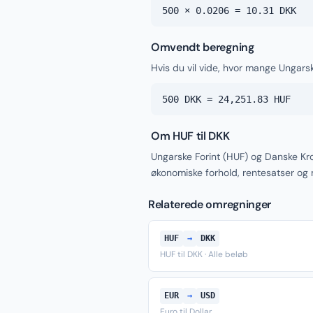
500 × 0.0206 = 10.31 DKK
Omvendt beregning
Hvis du vil vide, hvor mange Ungars
500 DKK = 24,251.83 HUF
Om HUF til DKK
Ungarske Forint (HUF) og Danske Kr
økonomiske forhold, rentesatser og
Relaterede omregninger
HUF
→
DKK
HUF til DKK · Alle beløb
EUR
→
USD
Euro til Dollar