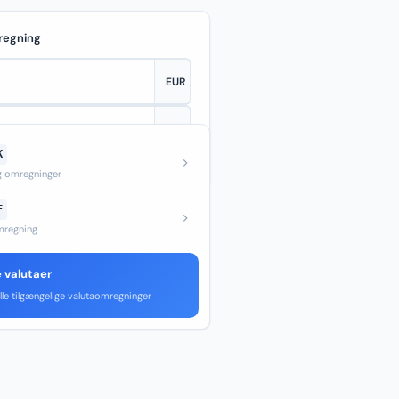
regning
K
—
og omregninger
F
regning
e valutaer
lle tilgængelige valutaomregninger