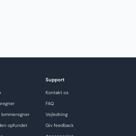
Support
e
Kontakt os
regner
FAQ
 lommeregner
Vejledning
den opfundet
Giv feedback