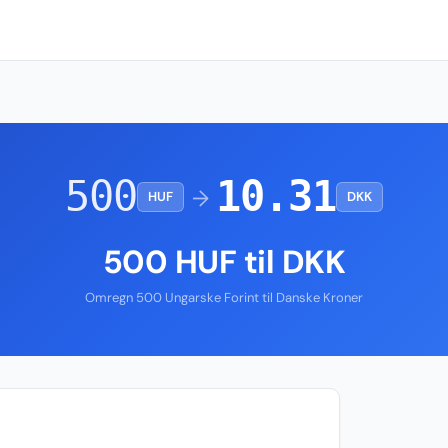
500
10.31
→
HUF
DKK
500 HUF til DKK
Omregn 500 Ungarske Forint til Danske Kroner