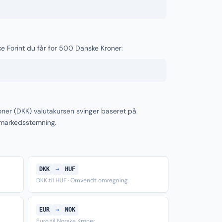
ke Forint du får for 500 Danske Kroner:
oner (DKK) valutakursen svinger baseret på
 markedsstemning.
DKK
→
HUF
DKK til HUF · Omvendt omregning
EUR
→
NOK
Euro til Norske Kroner