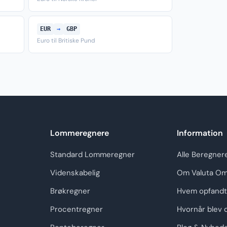
EUR
→
GBP
Euro til Britiske Pund
Lommeregnere
Information
Standard Lommeregner
Alle Beregner
Videnskabelig
Om Valuta Om
Brøkregner
Hvem opfandt
Procentregner
Hvornår blev 