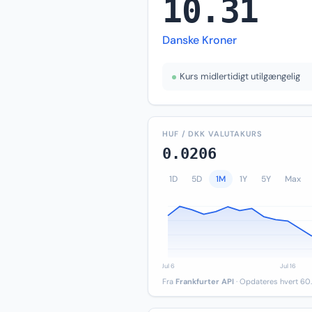
10.31
Danske Kroner
Kurs midlertidigt utilgængelig
HUF / DKK VALUTAKURS
0.0206
1D
5D
1M
1Y
5Y
Max
Fra
Frankfurter API
· Opdateres hvert 60.