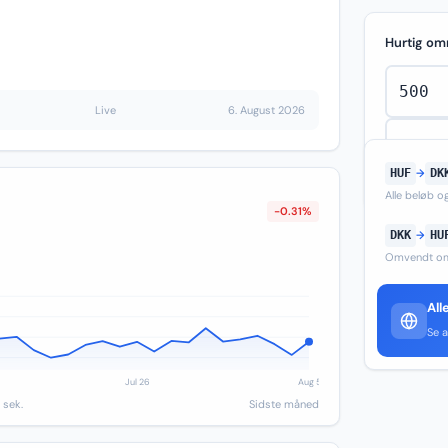
Hurtig om
Live
6. August 2026
HUF
→
DK
Alle beløb 
-0.31%
DKK
→
HU
Omvendt om
All
Se a
 sek.
Sidste måned