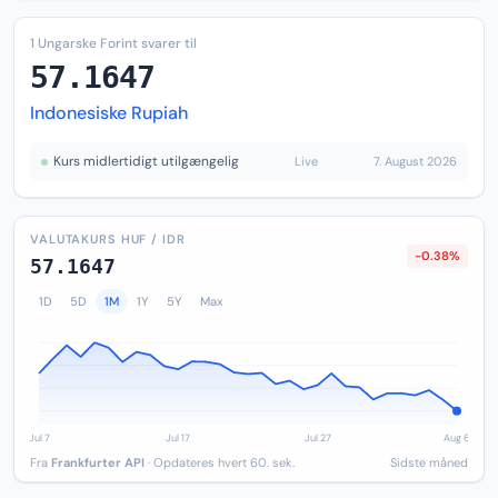
1 Ungarske Forint svarer til
57.1647
Indonesiske Rupiah
Kurs midlertidigt utilgængelig
Live
7. August 2026
VALUTAKURS HUF / IDR
-0.38%
57.1647
1D
5D
1M
1Y
5Y
Max
Fra
Frankfurter API
· Opdateres hvert 60. sek.
Sidste måned