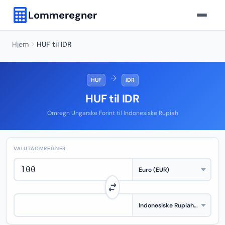
Lommeregner
Hjem
HUF til IDR
→
HUF
IDR
HUF til IDR
Omregn Ungarske Forint til Indonesiske Rupiah
VALUTAOMREGNER