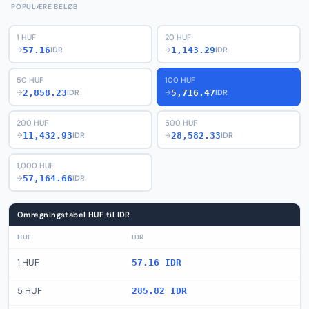
POPULÆRE BELØB
1 HUF
20 HUF
57.16
1,143.29
→
IDR
→
IDR
50 HUF
100 HUF
2,858.23
5,716.47
→
IDR
→
IDR
200 HUF
500 HUF
11,432.93
28,582.33
→
IDR
→
IDR
1,000 HUF
57,164.66
→
IDR
Omregningstabel HUF til IDR
HUF
IDR
1 HUF
57.16 IDR
5 HUF
285.82 IDR